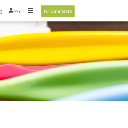
Login
g
Für Zahnärzte