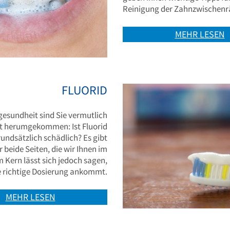
Reinigung der Zahnzwischen
MEHR LESEN
FLUORID
esundheit sind Sie vermutlich
t herumgekommen: Ist Fluorid
rundsätzlich schädlich? Es gibt
 beide Seiten, die wir Ihnen im
 Kern lässt sich jedoch sagen,
ie richtige Dosierung ankommt.
MEHR LESEN