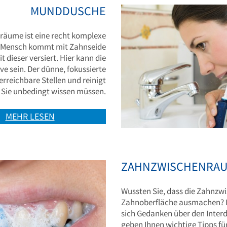
MUNDDUSCHE
räume ist eine recht komplexe
er Mensch kommt mit Zahnseide
dieser versiert. Hier kann die
e sein. Der dünne, fokussierte
rreichbare Stellen und reinigt
s Sie unbedingt wissen müssen.
MEHR LESEN
ZAHNZWISCHENRA
Wussten Sie, dass die Zahnzw
Zahnoberfläche ausmachen? Di
sich Gedanken über den Inter
geben Ihnen wichtige Tipps fü