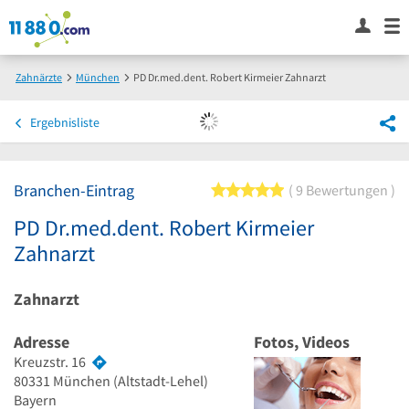
Zahnärzte
München
PD Dr.med.dent. Robert Kirmeier Zahnarzt
Ergebnisliste
Branchen-Eintrag
5 von 5 Sternen
9 Bewertungen
PD Dr.med.dent. Robert Kirmeier
Zahnarzt
Zahnarzt
Adresse
Fotos, Videos
Kreuzstr. 16
80331
München
(Altstadt-Lehel)
Bayern