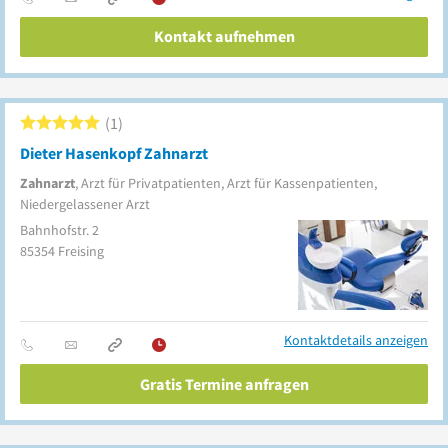
Kontakt aufnehmen
1
Dieter Hasenkopf Zahnarzt
Zahnarzt
, Arzt für Privatpatienten, Arzt für Kassenpatienten,
Niedergelassener Arzt
Bahnhofstr. 2
85354
Freising
Kontaktdetails anzeigen
Gratis Termine anfragen