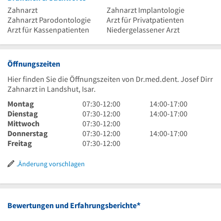
Zahnarzt
Zahnarzt Implantologie
Zahnarzt Parodontologie
Arzt für Privatpatienten
Arzt für Kassenpatienten
Niedergelassener Arzt
Öffnungszeiten
Hier finden Sie die Öffnungszeiten von Dr.med.dent. Josef Dirr
Zahnarzt in Landshut, Isar.
7
14
Montag
07:30
-
12:00
14:00
-
17:00
Uhr
7
Uhr
14
Dienstag
07:30
-
12:00
14:00
-
17:00
30
Uhr
7
bis
Uhr
Mittwoch
07:30
-
12:00
bis
30
Uhr
7
17
bis
14
Donnerstag
07:30
-
12:00
14:00
-
17:00
12
bis
30
Uhr
7
Uhr
17
Uhr
Freitag
07:30
-
12:00
Uhr
12
bis
30
Uhr
Uhr
bis
Uhr
12
bis
30
17
Änderung vorschlagen
Uhr
12
bis
Uhr
Uhr
12
Uhr
*
Bewertungen und Erfahrungsberichte