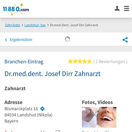
Zahnärzte
Landshut, Isar
Dr.med.dent. Josef Dirr Zahnarzt
Ergebnisliste
Branchen-Eintrag
5 von 5 Sternen
2 Bewertungen
Dr.med.dent. Josef Dirr Zahnarzt
Zahnarzt
Adresse
Fotos, Videos
Bismarckplatz 16
84034
Landshut
(Nikola)
Bayern