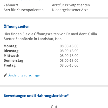
Zahnarzt
Arzt für Privatpatienten
Arzt für Kassenpatienten
Niedergelassener Arzt
Öffnungszeiten
Hier finden Sie die Öffnungszeiten von Dr.med.dent. Csilla
Stetter Zahnärztin in Landshut, Isar.
8
Montag
08:00
-
18:00
Uhr
8
Dienstag
08:00
-
18:00
bis
Uhr
8
Mittwoch
08:00
-
18:00
18
bis
Uhr
8
Donnerstag
08:00
-
18:00
Uhr
18
bis
Uhr
8
Freitag
08:00
-
15:00
Uhr
18
bis
Uhr
Uhr
18
bis
Änderung vorschlagen
Uhr
15
Uhr
*
Bewertungen und Erfahrungsberichte
Gut