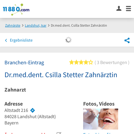
Zahnärzte
Landshut, Isar
Dr.med.dent. Csilla Stetter Zahnärztin
Ergebnisliste
Branchen-Eintrag
4 von 5 Sternen
3 Bewertungen
Dr.med.dent. Csilla Stetter Zahnärztin
Zahnarzt
Adresse
Fotos, Videos
Altstadt 216
84028
Landshut
(Altstadt)
Bayern