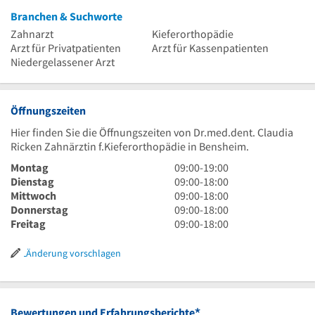
Branchen & Suchworte
Zahnarzt
Kieferorthopädie
Arzt für Privatpatienten
Arzt für Kassenpatienten
Niedergelassener Arzt
Öffnungszeiten
Hier finden Sie die Öffnungszeiten von Dr.med.dent. Claudia
Ricken Zahnärztin f.Kieferorthopädie in Bensheim.
9
Montag
09:00
-
19:00
Uhr
9
Dienstag
09:00
-
18:00
bis
Uhr
9
Mittwoch
09:00
-
18:00
19
bis
Uhr
9
Donnerstag
09:00
-
18:00
Uhr
18
bis
Uhr
9
Freitag
09:00
-
18:00
Uhr
18
bis
Uhr
Uhr
18
bis
Änderung vorschlagen
Uhr
18
Uhr
*
Bewertungen und Erfahrungsberichte