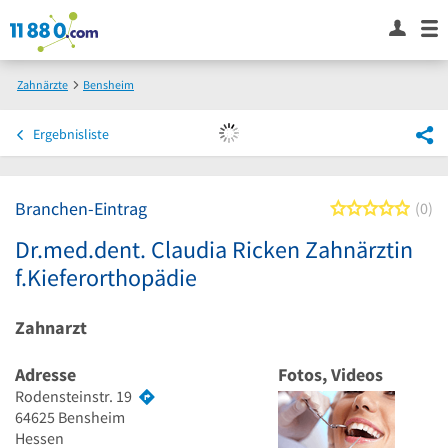
Zahnärzte
Bensheim
Dr.med.dent. Claudia Ricken Zahnärztin f.Kieferorthopädie
Ergebnisliste
Branchen-Eintrag
0 von
0
Dr.med.dent. Claudia Ricken Zahnärztin
f.Kieferorthopädie
Zahnarzt
Adresse
Fotos, Videos
Rodensteinstr. 19
64625
Bensheim
Hessen