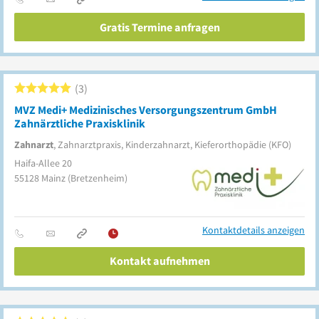
Gratis Termine anfragen
3
MVZ Medi+ Medizinisches Versorgungszentrum GmbH
Zahnärztliche Praxisklinik
Zahnarzt
, Zahnarztpraxis, Kinderzahnarzt, Kieferorthopädie (KFO)
Haifa-Allee 20
55128
Mainz
(Bretzenheim)
Kontaktdetails anzeigen
Kontakt aufnehmen