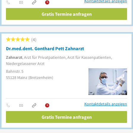
Kontaktdetails anzeigen
Gratis Termine anfragen
4
Dr.med.dent. Gonthard Pett Zahnarzt
Zahnarzt
, Arzt für Privatpatienten, Arzt für Kassenpatienten,
Niedergelassener Arzt
Bahnstr. 5
55128
Mainz
(Bretzenheim)
Kontaktdetails anzeigen
Gratis Termine anfragen