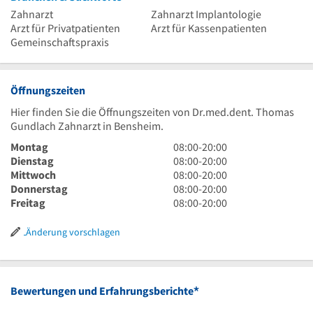
Zahnarzt
Zahnarzt Implantologie
Arzt für Privatpatienten
Arzt für Kassenpatienten
Gemeinschaftspraxis
Öffnungszeiten
Hier finden Sie die Öffnungszeiten von Dr.med.dent. Thomas
Gundlach Zahnarzt in Bensheim.
8
Montag
08:00
-
20:00
Uhr
8
Dienstag
08:00
-
20:00
bis
Uhr
8
Mittwoch
08:00
-
20:00
20
bis
Uhr
8
Donnerstag
08:00
-
20:00
Uhr
20
bis
Uhr
8
Freitag
08:00
-
20:00
Uhr
20
bis
Uhr
Uhr
20
bis
Änderung vorschlagen
Uhr
20
Uhr
*
Bewertungen und Erfahrungsberichte