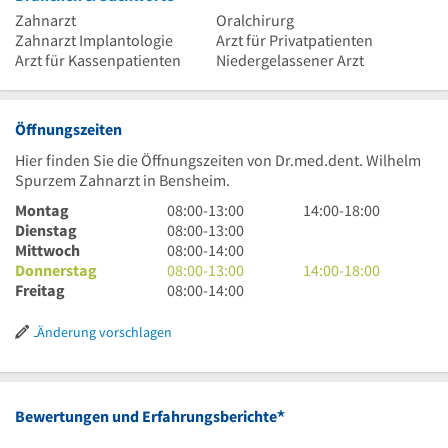
Zahnarzt
Oralchirurg
Zahnarzt Implantologie
Arzt für Privatpatienten
Arzt für Kassenpatienten
Niedergelassener Arzt
Öffnungszeiten
Hier finden Sie die Öffnungszeiten von Dr.med.dent. Wilhelm
Spurzem Zahnarzt in Bensheim.
8
14
Montag
08:00
-
13:00
14:00
-
18:00
Uhr
8
Uhr
Dienstag
08:00
-
13:00
bis
Uhr
8
bis
Mittwoch
08:00
-
14:00
13
bis
Uhr
8
18
14
Donnerstag
08:00
-
13:00
14:00
-
18:00
Uhr
13
bis
Uhr
8
Uhr
Uhr
Freitag
08:00
-
14:00
Uhr
14
bis
Uhr
bis
Uhr
13
bis
18
Änderung vorschlagen
Uhr
14
Uhr
Uhr
*
Bewertungen und Erfahrungsberichte