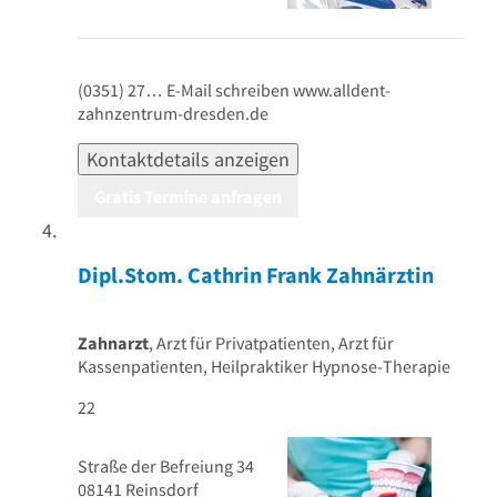
(0351) 27…
E-Mail schreiben
www.alldent-
zahnzentrum-dresden.de
Kontaktdetails anzeigen
Gratis Termine anfragen
Dipl.Stom. Cathrin Frank Zahnärztin
Zahnarzt
, Arzt für Privatpatienten, Arzt für
Kassenpatienten, Heilpraktiker Hypnose-Therapie
22
Straße der Befreiung 34
08141
Reinsdorf