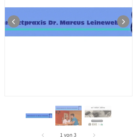
1
von
3