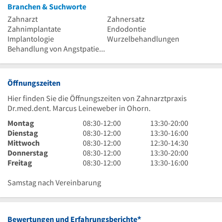
Branchen & Suchworte
Zahnarzt
Zahnersatz
Zahnimplantate
Endodontie
Implantologie
Wurzelbehandlungen
Behandlung von Angstpatienten
Öffnungszeiten
Hier finden Sie die Öffnungszeiten von Zahnarztpraxis
Dr.med.dent. Marcus Leineweber in Ohorn.
8
13
Montag
08:30
-
12:00
13:30
-
20:00
Uhr
8
Uhr
13
Dienstag
08:30
-
12:00
13:30
-
16:00
30
Uhr
8
30
Uhr
12
Mittwoch
08:30
-
12:00
12:30
-
14:30
bis
30
Uhr
8
bis
30
Uhr
13
Donnerstag
08:30
-
12:00
13:30
-
20:00
12
bis
30
Uhr
8
20
bis
30
Uhr
13
Freitag
08:30
-
12:00
13:30
-
16:00
Uhr
12
bis
30
Uhr
Uhr
16
bis
30
Uhr
Uhr
12
bis
30
Uhr
14
bis
30
Samstag nach Vereinbarung
Uhr
12
bis
Uhr
20
bis
Uhr
12
30
Uhr
16
Uhr
Uhr
*
Bewertungen und Erfahrungsberichte