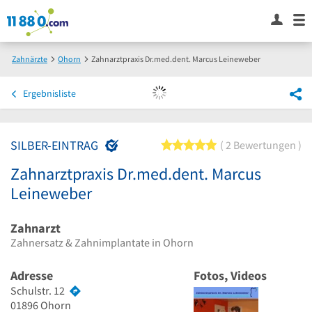
Zahnärzte
Ohorn
Zahnarztpraxis Dr.med.dent. Marcus Leineweber
Ergebnisliste
SILBER-EINTRAG
5 von 5 Sternen
2 Bewertungen
Zahnarztpraxis Dr.med.dent. Marcus
Leineweber
Zahnarzt
Zahnersatz & Zahnimplantate in Ohorn
Adresse
Fotos, Videos
Schulstr. 12
01896
Ohorn