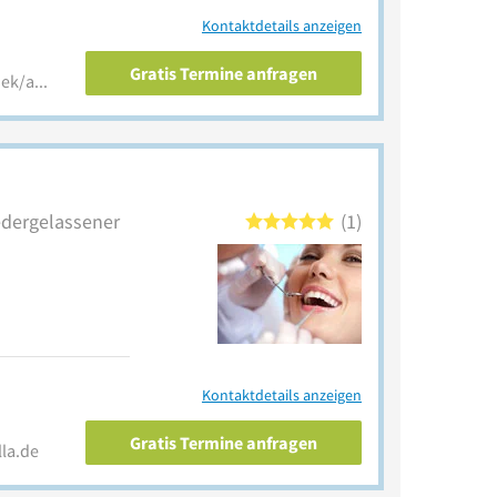
Kontaktdetails anzeigen
Gratis Termine anfragen
www.zmk-aktuell.de/infothek/autorenverzeichnis.html?tx_spidirectory_pi2[author]=8821
iedergelassener
1
Kontaktdetails anzeigen
Gratis Termine anfragen
la.de