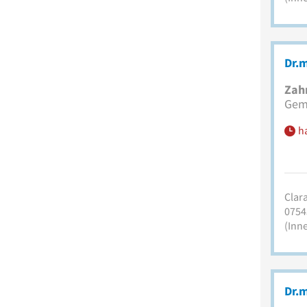
Dr.m
Zah
Geme
h
Clara
0754
(Inn
Dr.