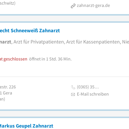
schwitz)
zahnarzt-gera.de
recht Schneeweiß Zahnarzt
narzt
, Arzt für Privatpatienten, Arzt für Kassenpatienten, N
at geschlossen
öffnet in 1 Std. 36 Min.
estr. 226
(0365) 35…
1
Gera
E-Mail schreiben
an)
 Markus Geupel Zahnarzt