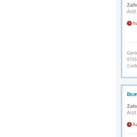
Zah
Arzt
h
Garte
0755
(Lie
Dr.m
Zah
Arzt
h