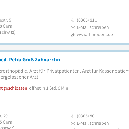
str. 5
(0365) 81…
8
Gera
E-Mail schreiben
schwitz)
www.rhinodent.de
ed. Petra Groß Zahnärztin
erorthopädie, Arzt für Privatpatienten, Arzt für Kassenpatien
ergelassener Arzt
at geschlossen
öffnet in 1 Std. 6 Min.
r. 29
(0365) 80…
5
Gera
E-Mail schreiben
enstadt)