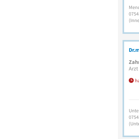
Mend
0754
(Inn
Dr.m
Zah
Arzt
h
Unte
0754
(Unt