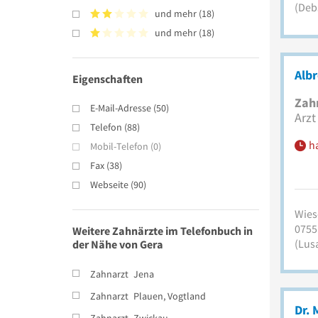
(Deb
und mehr
(
18
)
und mehr
(
18
)
Alb
Eigenschaften
Zah
E-Mail-Adresse
(
50
)
Arzt
Telefon
(
88
)
h
Mobil-Telefon
(
0
)
Fax
(
38
)
Webseite
(
90
)
Wies
0755
Weitere Zahnärzte im Telefonbuch in
(Lus
der Nähe von Gera
Zahnarzt
Jena
Zahnarzt
Plauen, Vogtland
Dr.
Zahnarzt
Zwickau