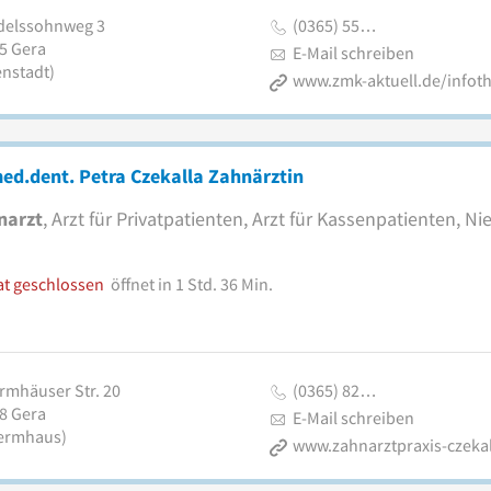
elssohnweg 3
(0365) 55…
5
Gera
E-Mail schreiben
enstadt)
ed.dent. Petra Czekalla Zahnärztin
narzt
, Arzt für Privatpatienten, Arzt für Kassenpatienten, N
at geschlossen
öffnet in 1 Std. 36 Min.
rmhäuser Str. 20
(0365) 82…
8
Gera
E-Mail schreiben
ermhaus)
www.zahnarztpraxis-czekal