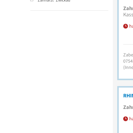
Zah
Kas
h
Zabel
0754
(Inn
RHI
Zah
h