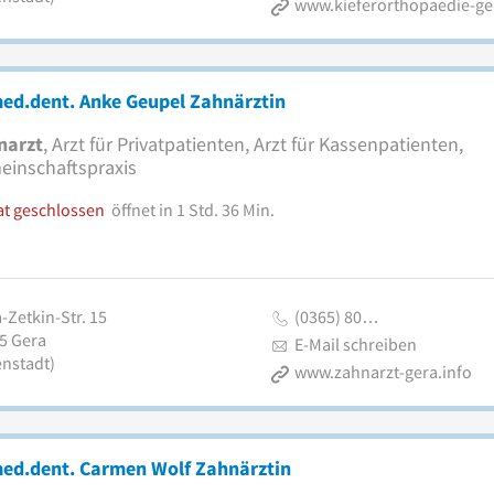
www.kieferorthopaedie-ge
ed.dent. Anke Geupel Zahnärztin
narzt
, Arzt für Privatpatienten, Arzt für Kassenpatienten,
inschaftspraxis
at geschlossen
öffnet in 1 Std. 36 Min.
-Zetkin-Str. 15
(0365) 80…
5
Gera
E-Mail schreiben
enstadt)
www.zahnarzt-gera.info
med.dent. Carmen Wolf Zahnärztin