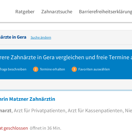
Ratgeber
Zahnarztsuche
Barrierefreiheitserklärun
ärzte in
Gera
Suche ändern
rere
Zahnärzte
in Gera vergleichen und freie Termine 
frage beschreiben
2
Termine erhalten
3
Favoriten auswählen
hrin Matzner Zahnärztin
narzt
, Arzt für Privatpatienten, Arzt für Kassenpatienten, N
at geschlossen
öffnet in 36 Min.