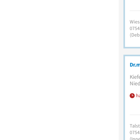
Wiese
0754
(Deb
Dr.m
Kief
Nied
h
Talst
0754
(Inn