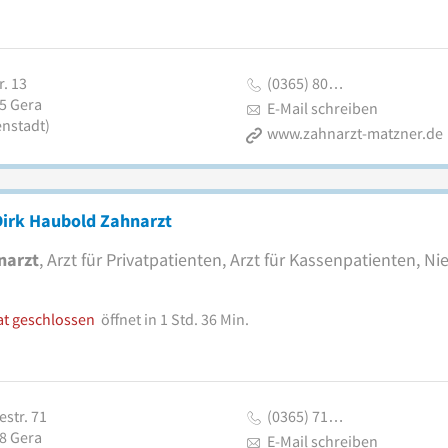
r. 13
(0365) 80…
5
Gera
E-Mail schreiben
enstadt)
www.zahnarzt-matzner.de
Dirk Haubold Zahnarzt
narzt
, Arzt für Privatpatienten, Arzt für Kassenpatienten, N
at geschlossen
öffnet in 1 Std. 36 Min.
str. 71
(0365) 71…
8
Gera
E-Mail schreiben