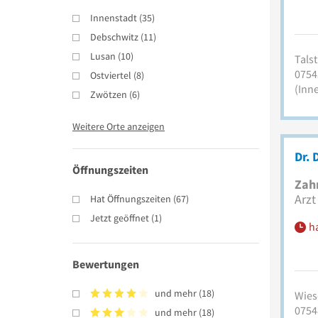
Innenstadt
(
35
)
Debschwitz
(
11
)
Lusan
(
10
)
Talst
0754
Ostviertel
(
8
)
(Inn
Zwötzen
(
6
)
Weitere Orte anzeigen
Dr. 
Öffnungszeiten
Zah
Arzt
Hat Öffnungszeiten
(
67
)
Jetzt geöffnet
(
1
)
h
Bewertungen
und mehr
(
18
)
Wiese
0754
und mehr
(
18
)