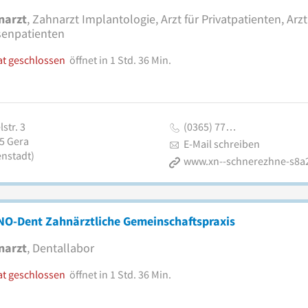
narzt
, Zahnarzt Implantologie, Arzt für Privatpatienten, Arzt
senpatienten
at geschlossen
öffnet in 1 Std. 36 Min.
str. 3
(0365) 77…
5
Gera
E-Mail schreiben
enstadt)
www.xn--schnerezhne-s8a
NO-Dent Zahnärztliche Gemeinschaftspraxis
narzt
, Dentallabor
at geschlossen
öffnet in 1 Std. 36 Min.