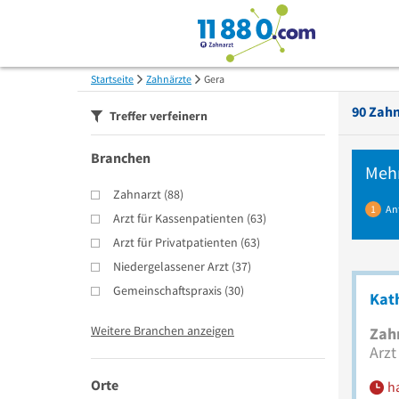
Startseite
Zahnärzte
Gera
90
Zahn
Treffer verfeinern
Branchen
Meh
Zahnarzt
(
88
)
1
An
Arzt für Kassenpatienten
(
63
)
Arzt für Privatpatienten
(
63
)
Niedergelassener Arzt
(
37
)
Gemeinschaftspraxis
(
30
)
Kat
Weitere Branchen anzeigen
Zah
Arzt
Orte
h