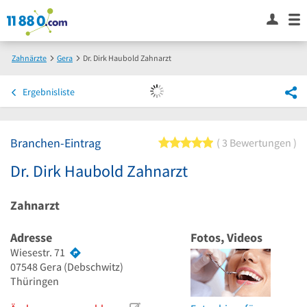
Zahnärzte
Gera
Dr. Dirk Haubold Zahnarzt
Ergebnisliste
Branchen-Eintrag
5 von 5 Sternen
3 Bewertungen
Dr. Dirk Haubold Zahnarzt
Zahnarzt
Adresse
Fotos, Videos
Wiesestr. 71
07548
Gera
(Debschwitz)
Thüringen