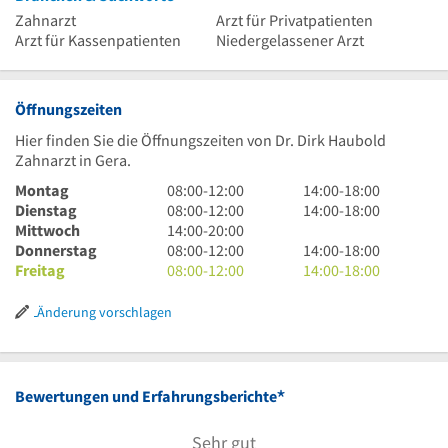
Zahnarzt
Arzt für Privatpatienten
Arzt für Kassenpatienten
Niedergelassener Arzt
Öffnungszeiten
Hier finden Sie die Öffnungszeiten von Dr. Dirk Haubold
Zahnarzt in Gera.
8
14
Montag
08:00
-
12:00
14:00
-
18:00
Uhr
8
Uhr
14
Dienstag
08:00
-
12:00
14:00
-
18:00
bis
Uhr
14
bis
Uhr
Mittwoch
14:00
-
20:00
12
bis
Uhr
8
18
bis
14
Donnerstag
08:00
-
12:00
14:00
-
18:00
Uhr
12
bis
Uhr
8
Uhr
18
Uhr
14
Freitag
08:00
-
12:00
14:00
-
18:00
Uhr
20
bis
Uhr
Uhr
bis
Uhr
Uhr
12
bis
18
bis
Änderung vorschlagen
Uhr
12
Uhr
18
Uhr
Uhr
*
Bewertungen und Erfahrungsberichte
Sehr gut