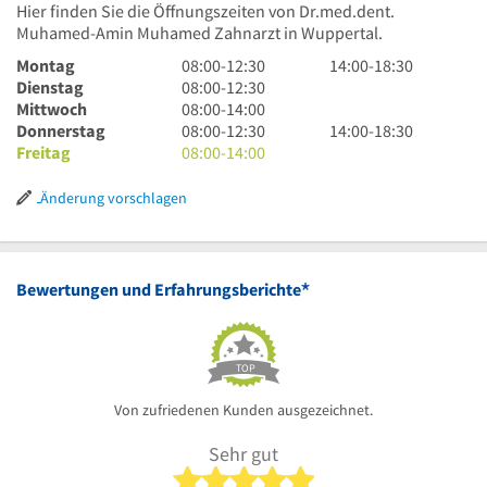
Hier finden Sie die Öffnungszeiten von Dr.med.dent.
Muhamed-Amin Muhamed Zahnarzt in Wuppertal.
8
14
Montag
08:00
-
12:30
14:00
-
18:30
Uhr
8
Uhr
Dienstag
08:00
-
12:30
bis
Uhr
8
bis
Mittwoch
08:00
-
14:00
12
bis
Uhr
8
18
14
Donnerstag
08:00
-
12:30
14:00
-
18:30
Uhr
12
bis
Uhr
8
Uhr
Uhr
Freitag
08:00
-
14:00
30
Uhr
14
bis
Uhr
30
bis
30
Uhr
12
bis
18
Änderung vorschlagen
Uhr
14
Uhr
30
Uhr
30
*
Bewertungen und Erfahrungsberichte
TOP
Von zufriedenen Kunden ausgezeichnet.
Sehr gut
5 von 5 Sternen