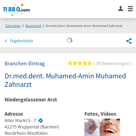
Zahnärzte
Wuppertal
Dr.med.dent. Muhamed-Amin Muhamed Zahnarzt
Ergebnisliste
Branchen-Eintrag
5 von 5 Sternen
39 Bewertungen
Dr.med.dent. Muhamed-Amin Muhamed
Zahnarzt
Niedergelassener Arzt
Adresse
Fotos, Videos
Alter Markt 5 - 7
42275
Wuppertal
(Barmen)
Nordrhein-Westfalen