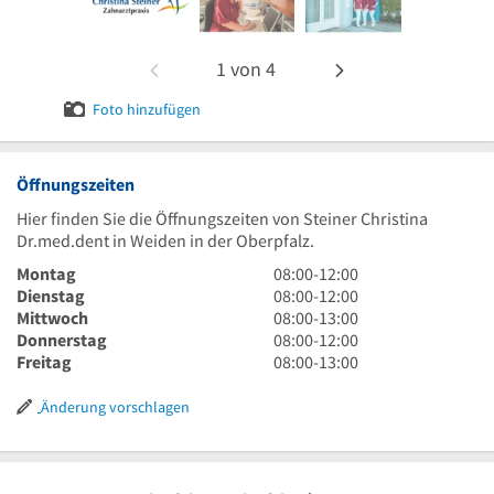
1
von
4
Foto hinzufügen
Öffnungszeiten
Hier finden Sie die Öffnungszeiten von Steiner Christina
Dr.med.dent in Weiden in der Oberpfalz.
8
Montag
08:00
-
12:00
Uhr
8
Dienstag
08:00
-
12:00
bis
Uhr
8
Mittwoch
08:00
-
13:00
12
bis
Uhr
8
Donnerstag
08:00
-
12:00
Uhr
12
bis
Uhr
8
Freitag
08:00
-
13:00
Uhr
13
bis
Uhr
Uhr
12
bis
Änderung vorschlagen
Uhr
13
Uhr