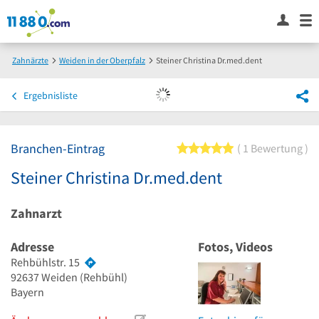
Zahnärzte
Weiden in der Oberpfalz
Steiner Christina Dr.med.dent
Ergebnisliste
Branchen-Eintrag
5 von 5 Sternen
1 Bewertung
Steiner Christina Dr.med.dent
Zahnarzt
Adresse
Fotos, Videos
Rehbühlstr. 15
92637
Weiden
(Rehbühl)
Bayern