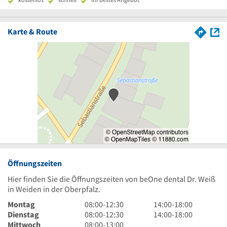
Karte & Route
Öffnungszeiten
Hier finden Sie die Öffnungszeiten von beOne dental Dr. Weiß
in Weiden in der Oberpfalz.
8
14
Montag
08:00
-
12:30
14:00
-
18:00
Uhr
8
Uhr
14
Dienstag
08:00
-
12:30
14:00
-
18:00
bis
Uhr
8
bis
Uhr
Mittwoch
08:00
-
13:00