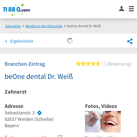
Zahnärzte
Weiden in der Oberpfalz
beOne dental Dr. Weiß
Ergebnisliste
Branchen-Eintrag
5 von 5 Sternen
1 Bewertung
beOne dental Dr. Weiß
Zahnarzt
Adresse
Fotos, Videos
Sebastianstr. 2
92637
Weiden
(Scheibe)
Bayern