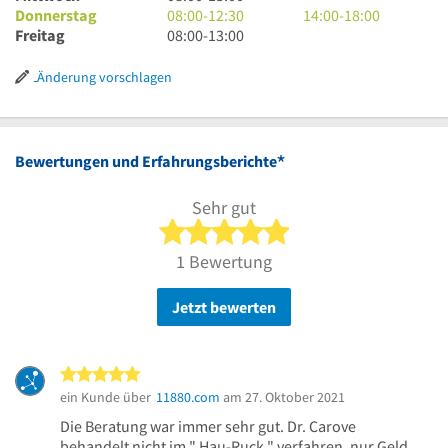
12
bis
Uhr
8
18
bis
14
Donnerstag
08:00
-
12:30
14:00
-
18:00
Uhr
12
bis
Uhr
8
Uhr
18
Uhr
Freitag
08:00
-
13:00
30
Uhr
13
bis
Uhr
Uhr
bis
30
Uhr
12
bis
18
Änderung vorschlagen
Uhr
13
Uhr
30
Uhr
*
Bewertungen und Erfahrungsberichte
Sehr gut
5 von 5 Sternen
1 Bewertung
Jetzt bewerten
5 von 5 Sternen
ein Kunde über
11880.com
am 27. Oktober 2021
Die Beratung war immer sehr gut. Dr. Carove
behandelt nicht im " Hau-Ruck " verfahren, nur Geld