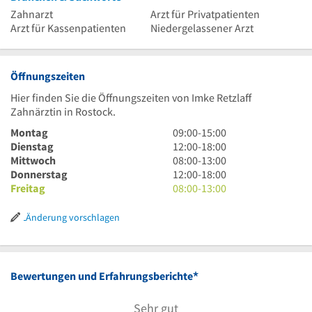
Zahnarzt
Arzt für Privatpatienten
Arzt für Kassenpatienten
Niedergelassener Arzt
Öffnungszeiten
Hier finden Sie die Öffnungszeiten von Imke Retzlaff
Zahnärztin in Rostock.
9
Montag
09:00
-
15:00
Uhr
12
Dienstag
12:00
-
18:00
bis
Uhr
8
Mittwoch
08:00
-
13:00
15
bis
Uhr
12
Donnerstag
12:00
-
18:00
Uhr
18
bis
Uhr
8
Freitag
08:00
-
13:00
Uhr
13
bis
Uhr
Uhr
18
bis
Änderung vorschlagen
Uhr
13
Uhr
*
Bewertungen und Erfahrungsberichte
Sehr gut