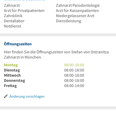
Zahnarzt
Zahnarzt Parodontologie
Arzt für Privatpatienten
Arzt für Kassenpatienten
Zahnklinik
Niedergelassener Arzt
Dentallabor
Dienstleistung
Notdienst
Öffnungszeiten
Hier finden Sie die Öffnungszeiten von Stefan von Ostranitza
Zahnarzt in München.
8
Montag
08:00
-
18:00
Uhr
8
Dienstag
08:00
-
18:00
bis
Uhr
8
Mittwoch
08:00
-
18:00
18
bis
Uhr
8
Donnerstag
08:00
-
18:00
Uhr
18
bis
Uhr
8
Freitag
08:00
-
14:00
Uhr
18
bis
Uhr
Uhr
18
bis
Änderung vorschlagen
Uhr
14
Uhr