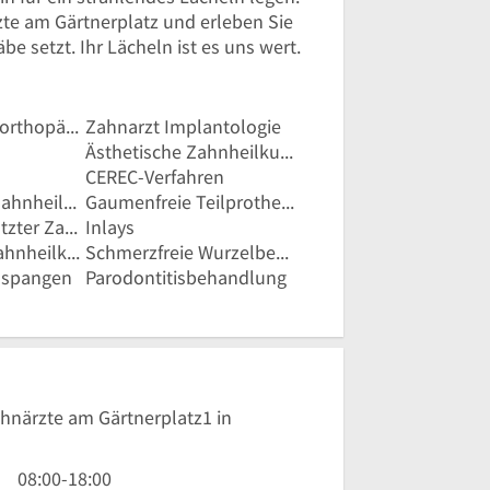
zte am Gärtnerplatz und erleben Sie
e setzt. Ihr Lächeln ist es uns wert.
Zahnarzt Kieferorthopädie
Zahnarzt Implantologie
Ästhetische Zahnheilkunde
CEREC-Verfahren
Ganzheitliche Zahnheilkunde
Gaumenfreie Teilprothesen
Implantatgestützter Zahnersatz
Inlays
Kosmetische Zahnheilkunde
Schmerzfreie Wurzelbehandlung mit Laser
nspangen
Parodontitisbehandlung
ahnärzte am Gärtnerplatz1 in
8
08:00
-
18:00