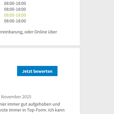
Uhr
8
08:00
-
18:00
bis
Uhr
8
08:00
-
18:00
18
bis
Uhr
8
08:00
-
18:00
Uhr
18
bis
Uhr
8
08:00
-
18:00
Uhr
18
bis
Uhr
ereinbarung, oder Online über
Uhr
18
bis
Uhr
18
Uhr
Jetzt bewerten
n
 November 2025
 hier immer gut aufgehoben und
rzte immer in Top-Form. Ich kann