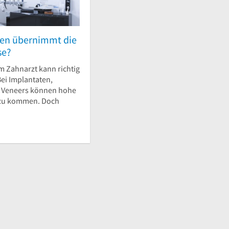
stellt von
Fafarfar1
am 13. Dezember 2020
en übernimmt die
se?
m Zahnarzt kann richtig
ei Implantaten,
r Veneers können hohe
 zu kommen. Doch