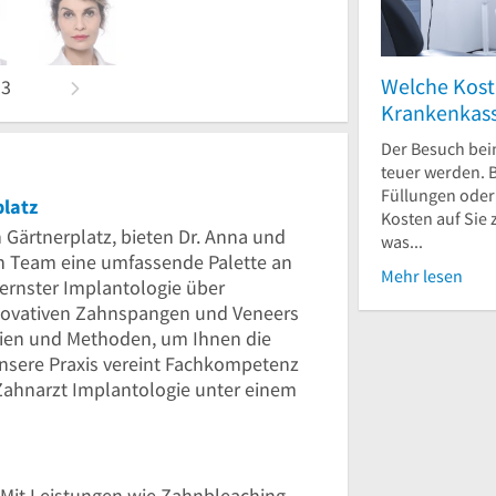
einge
Bild melden
Welche Kost
n
3
Krankenkas
Der Besuch bei
teuer werden. B
Füllungen ode
latz
Kosten auf Sie
Gärtnerplatz, bieten Dr. Anna und
was...
n Team eine umfassende Palette an
Mehr lesen
rnster Implantologie über
nnovativen Zahnspangen und Veneers
ien und Methoden, um Ihnen die
sere Praxis vereint Fachkompetenz
 Zahnarzt Implantologie unter einem
. Mit Leistungen wie Zahnbleaching,