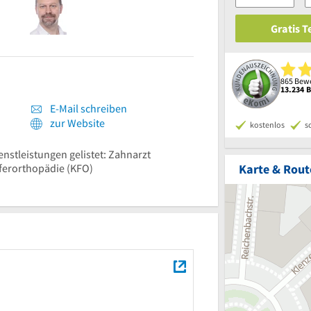
Gratis 
865 Bewe
13.234 
E-Mail schreiben
zur Website
kostenlos
s
enstleistungen gelistet: Zahnarzt
Karte & Rout
eferorthopädie (KFO)