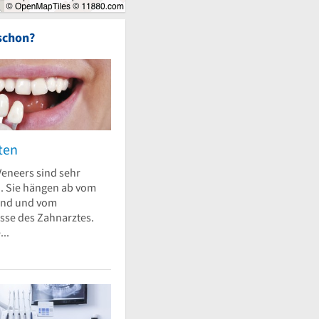
schon?
ten
Veneers sind sehr
h. Sie hängen ab vom
and und vom
esse des Zahnarztes.
..