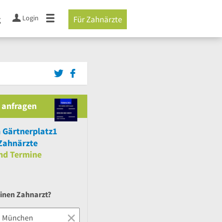
Login
g
Für Zahnärzte
 anfragen
 Gärtnerplatz1
Zahnärzte
nd
Termine
einen Zahnarzt?