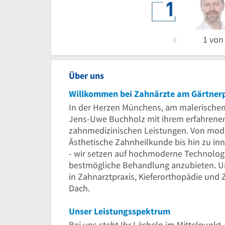
1
vo
Über uns
Willkommen bei Zahnärzte am Gärtnerp
In der Herzen Münchens, am malerischen 
Jens-Uwe Buchholz mit ihrem erfahrene
zahnmedizinischen Leistungen. Von mode
Ästhetische Zahnheilkunde bis hin zu i
- wir setzen auf hochmoderne Technolog
bestmögliche Behandlung anzubieten. Un
in Zahnarztpraxis, Kieferorthopädie und
Dach.
Unser Leistungsspektrum
Bei uns steht Ihr Lächeln im Mittelpunkt