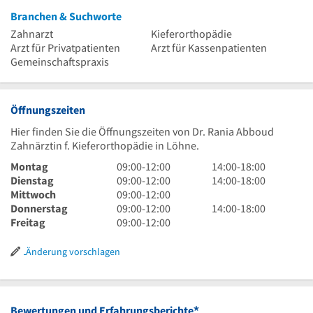
Branchen & Suchworte
Zahnarzt
Kieferorthopädie
Arzt für Privatpatienten
Arzt für Kassenpatienten
Gemeinschaftspraxis
Öffnungszeiten
Hier finden Sie die Öffnungszeiten von Dr. Rania Abboud
Zahnärztin f. Kieferorthopädie in Löhne.
9
14
Montag
09:00
-
12:00
14:00
-
18:00
Uhr
9
Uhr
14
Dienstag
09:00
-
12:00
14:00
-
18:00
bis
Uhr
9
bis
Uhr
Mittwoch
09:00
-
12:00
12
bis
Uhr
9
18
bis
14
Donnerstag
09:00
-
12:00
14:00
-
18:00
Uhr
12
bis
Uhr
9
Uhr
18
Uhr
Freitag
09:00
-
12:00
Uhr
12
bis
Uhr
Uhr
bis
Uhr
12
bis
18
Änderung vorschlagen
Uhr
12
Uhr
Uhr
*
Bewertungen und Erfahrungsberichte