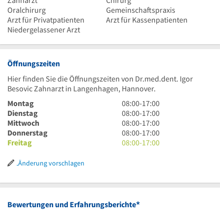
Zahnarzt
Chirurg
Oralchirurg
Gemeinschaftspraxis
Arzt für Privatpatienten
Arzt für Kassenpatienten
Niedergelassener Arzt
Öffnungszeiten
Hier finden Sie die Öffnungszeiten von Dr.med.dent. Igor
Besovic Zahnarzt in Langenhagen, Hannover.
8
Montag
08:00
-
17:00
Uhr
8
Dienstag
08:00
-
17:00
bis
Uhr
8
Mittwoch
08:00
-
17:00
17
bis
Uhr
8
Donnerstag
08:00
-
17:00
Uhr
17
bis
Uhr
8
Freitag
08:00
-
17:00
Uhr
17
bis
Uhr
Uhr
17
bis
Änderung vorschlagen
Uhr
17
Uhr
*
Bewertungen und Erfahrungsberichte