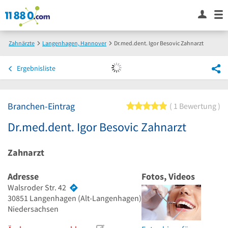
Zahnärzte
Langenhagen, Hannover
Dr.med.dent. Igor Besovic Zahnarzt
Ergebnisliste
Branchen-Eintrag
5 von 5 Sternen
1 Bewertung
Dr.med.dent. Igor Besovic Zahnarzt
Zahnarzt
Adresse
Fotos, Videos
Walsroder Str. 42
30851
Langenhagen
(Alt-Langenhagen)
Niedersachsen