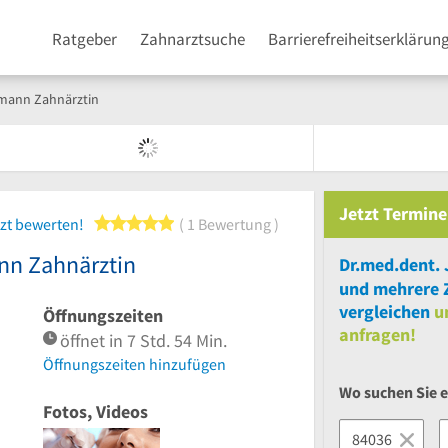
Ratgeber
Zahnarztsuche
Barrierefreiheitserklärun
mann Zahnärztin
Jetzt
Termine
5 von 5 Sternen
zt bewerten!
1 Bewertung
nn Zahnärztin
und
mehrere
vergleichen
u
Öffnungszeiten
anfragen!
öffnet in 7 Std. 54 Min.
Öffnungszeiten hinzufügen
Wo suchen Sie 
Fotos, Videos