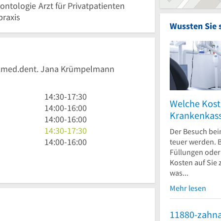
ontologie
Arzt für Privatpatienten
raxis
Wussten Sie 
 Dr.med.dent. Jana Krümpelmann
14
14:30
-
17:30
Welche Kost
Uhr
14
14:00
-
16:00
Krankenkas
30
Uhr
14
14:00
-
16:00
bis
bis
Uhr
14
14:30
-
17:30
Der Besuch bei
17
16
bis
Uhr
14
14:00
-
16:00
teuer werden. B
Füllungen ode
Uhr
Uhr
16
30
Uhr
Kosten auf Sie
30
Uhr
bis
bis
was...
17
16
Uhr
Uhr
Mehr lesen
30
11880-zahna