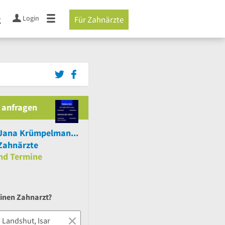
Login
g
Für Zahnärzte
 anfragen
Dr.med.dent. Jana Krümpelmann Zahnärztin
Zahnärzte
nd
Termine
einen Zahnarzt?