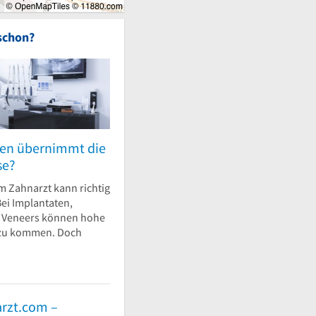
schon?
en übernimmt die
se?
m Zahnarzt kann richtig
ei Implantaten,
r Veneers können hohe
 zu kommen. Doch
rzt.com –