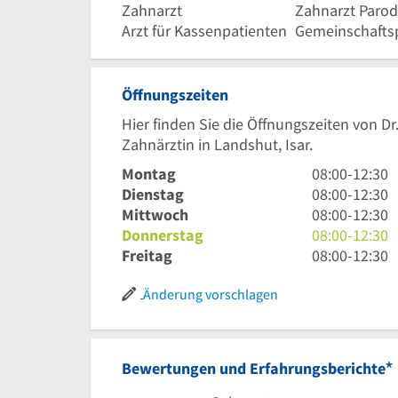
Zahnarzt
Zahnarzt Parod
Arzt für Kassenpatienten
Gemeinschaftsp
Öffnungszeiten
Hier finden Sie die Öffnungszeiten von
Zahnärztin in Landshut, Isar.
8
Montag
08:00
-
12:30
Uhr
8
Dienstag
08:00
-
12:30
bis
Uhr
8
Mittwoch
08:00
-
12:30
12
bis
Uhr
8
Donnerstag
08:00
-
12:30
Uhr
12
bis
Uhr
8
Freitag
08:00
-
12:30
30
Uhr
12
bis
Uhr
30
Uhr
12
bis
Änderung vorschlagen
30
Uhr
12
30
Uhr
30
*
Bewertungen und Erfahrungsberichte