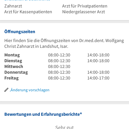
Zahnarzt
Arzt für Privatpatienten
Arzt für Kassenpatienten
Niedergelassener Arzt
Öffnungszeiten
Hier finden Sie die Öffnungszeiten von Dr.med.dent. Wolfgang
Christ Zahnarzt in Landshut, Isar.
8
14
Montag
08:00
-
12:30
14:00
-
18:00
Uhr
8
Uhr
14
Dienstag
08:00
-
12:30
14:00
-
18:00
bis
Uhr
8
bis
Uhr
Mittwoch
08:00
-
12:30
12
bis
Uhr
8
18
bis
14
Donnerstag
08:00
-
12:30
14:00
-
18:00
Uhr
12
bis
Uhr
8
Uhr
18
Uhr
14
Freitag
08:00
-
12:30
14:00
-
17:00
30
Uhr
12
bis
Uhr
Uhr
bis
Uhr
30
Uhr
12
bis
18
bis
Änderung vorschlagen
30
Uhr
12
Uhr
17
30
Uhr
Uhr
30
*
Bewertungen und Erfahrungsberichte
Sehr gut