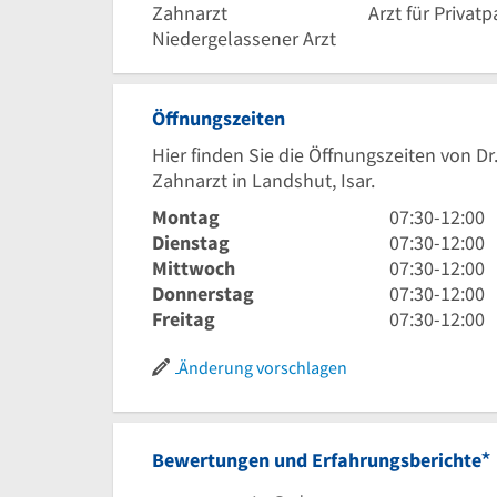
Zahnarzt
Arzt für Privat
Niedergelassener Arzt
Öffnungszeiten
Hier finden Sie die Öffnungszeiten von 
Zahnarzt in Landshut, Isar.
7
Montag
07:30
-
12:00
Uhr
7
Dienstag
07:30
-
12:00
30
Uhr
7
Mittwoch
07:30
-
12:00
bis
30
Uhr
7
Donnerstag
07:30
-
12:00
12
bis
30
Uhr
7
Freitag
07:30
-
12:00
Uhr
12
bis
30
Uhr
Uhr
12
bis
30
Änderung vorschlagen
Uhr
12
bis
Uhr
12
Uhr
*
Bewertungen und Erfahrungsberichte