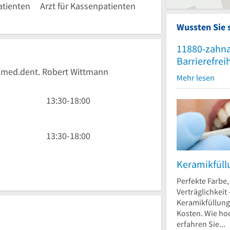
patienten
Arzt für Kassenpatienten
Wussten Sie 
11880-zahna
Barrierefrei
Dr.med.dent. Robert Wittmann
Mehr lesen
13
13:30
-
18:00
Uhr
30
bis
13
13:30
-
18:00
18
Uhr
Uhr
30
Keramikfüll
bis
Perfekte Farbe,
18
Verträglichkeit 
Uhr
Keramikfüllung
Kosten. Wie ho
erfahren Sie...