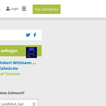
Login
g
Für Zahnärzte
 anfragen
Dr.med.dent. Robert Wittmann Zahnarzt
Zahnärzte
nd
Termine
einen Zahnarzt?