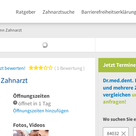
Ratgeber
Zahnarztsuche
Barrierefreiheitserklärun
ann Zahnarzt
Jetzt
Termine
3 von 5 Sternen
zt bewerten!
1 Bewertung
 Zahnarzt
und
mehrere
vergleichen
u
Öffnungszeiten
anfragen!
öffnet in 1 Tag
Öffnungszeiten hinzufügen
Wo suchen Sie 
Fotos, Videos