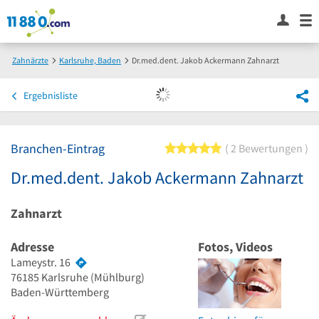
Zahnärzte
Karlsruhe, Baden
Dr.med.dent. Jakob Ackermann Zahnarzt
Ergebnisliste
Branchen-Eintrag
5 von 5 Sternen
2 Bewertungen
Dr.med.dent. Jakob Ackermann Zahnarzt
Zahnarzt
Adresse
Fotos, Videos
Lameystr. 16
76185
Karlsruhe
(Mühlburg)
Baden-Württemberg