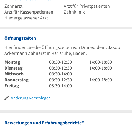
Zahnarzt
Arzt für Privatpatienten
Arzt für Kassenpatienten
Zahnklinik
Niedergelassener Arzt
Öffnungszeiten
Hier finden Sie die Öffnungszeiten von Dr.med.dent. Jakob
Ackermann Zahnarzt in Karlsruhe, Baden.
8
14
Montag
08:30
-
12:30
14:00
-
18:00
Uhr
8
Uhr
14
Dienstag
08:30
-
12:30
14:00
-
18:00
30
Uhr
8
bis
Uhr
Mittwoch
08:30
-
14:00
bis
30
Uhr
8
18
bis
14
Donnerstag
08:30
-
12:30
14:00
-
18:00
12
bis
30
Uhr
8
Uhr
18
Uhr
Freitag
08:30
-
14:00
Uhr
12
bis
30
Uhr
Uhr
bis
30
Uhr
14
bis
30
18
Änderung vorschlagen
30
Uhr
12
bis
Uhr
Uhr
14
30
Uhr
*
Bewertungen und Erfahrungsberichte