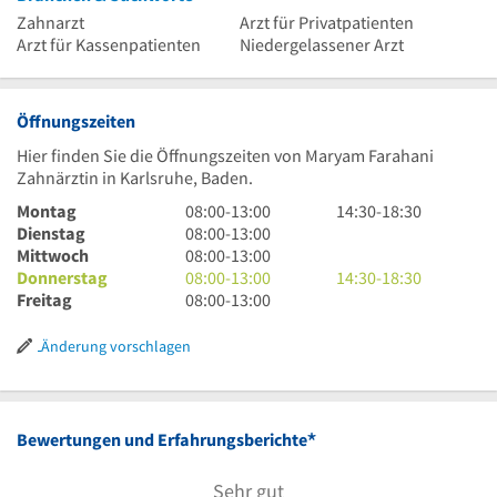
Zahnarzt
Arzt für Privatpatienten
Arzt für Kassenpatienten
Niedergelassener Arzt
Öffnungszeiten
Hier finden Sie die Öffnungszeiten von Maryam Farahani
Zahnärztin in Karlsruhe, Baden.
8
14
Montag
08:00
-
13:00
14:30
-
18:30
Uhr
8
Uhr
Dienstag
08:00
-
13:00
bis
Uhr
8
30
Mittwoch
08:00
-
13:00
13
bis
Uhr
8
bis
14
Donnerstag
08:00
-
13:00
14:30
-
18:30
Uhr
13
bis
Uhr
8
18
Uhr
Freitag
08:00
-
13:00
Uhr
13
bis
Uhr
Uhr
30
Uhr
13
bis
30
bis
Änderung vorschlagen
Uhr
13
18
Uhr
Uhr
30
*
Bewertungen und Erfahrungsberichte
Sehr gut