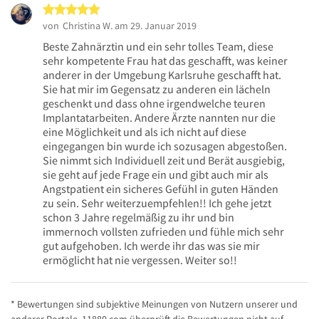
5 von 5 Sternen
von
Christina W.
am 29. Januar 2019
Beste Zahnärztin und ein sehr tolles Team, diese
sehr kompetente Frau hat das geschafft, was keiner
anderer in der Umgebung Karlsruhe geschafft hat.
Sie hat mir im Gegensatz zu anderen ein lächeln
geschenkt und dass ohne irgendwelche teuren
Implantatarbeiten. Andere Ärzte nannten nur die
eine Möglichkeit und als ich nicht auf diese
eingegangen bin wurde ich sozusagen abgestoßen.
Sie nimmt sich Individuell zeit und Berät ausgiebig,
sie geht auf jede Frage ein und gibt auch mir als
Angstpatient ein sicheres Gefühl in guten Händen
zu sein. Sehr weiterzuempfehlen!! Ich gehe jetzt
schon 3 Jahre regelmäßig zu ihr und bin
immernoch vollsten zufrieden und fühle mich sehr
gut aufgehoben. Ich werde ihr das was sie mir
ermöglicht hat nie vergessen. Weiter so!!
* Bewertungen sind subjektive Meinungen von Nutzern unserer und
anderer Portale. 11880.com überprüft die Bewertungen nicht auf