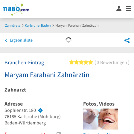
Zahnärzte
Karlsruhe, Baden
Maryam Farahani Zahnärztin
Ergebnisliste
Branchen-Eintrag
5 von 5 Sternen
3 Bewertungen
Maryam Farahani Zahnärztin
Zahnarzt
Adresse
Fotos, Videos
Sophienstr. 180
76185
Karlsruhe
(Mühlburg)
Baden-Württemberg