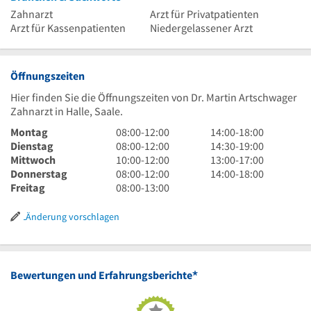
Zahnarzt
Arzt für Privatpatienten
Arzt für Kassenpatienten
Niedergelassener Arzt
Öffnungszeiten
Hier finden Sie die Öffnungszeiten von Dr. Martin Artschwager
Zahnarzt in Halle, Saale.
8
14
Montag
08:00
-
12:00
14:00
-
18:00
Uhr
8
Uhr
14
Dienstag
08:00
-
12:00
14:30
-
19:00
bis
Uhr
10
bis
Uhr
13
Mittwoch
10:00
-
12:00
13:00
-
17:00
12
bis
Uhr
8
18
30
Uhr
14
Donnerstag
08:00
-
12:00
14:00
-
18:00
Uhr
12
bis
Uhr
8
Uhr
bis
bis
Uhr
Freitag
08:00
-
13:00
Uhr
12
bis
Uhr
19
17
bis
Uhr
12
bis
Uhr
Uhr
18
Änderung vorschlagen
Uhr
13
Uhr
Uhr
*
Bewertungen und Erfahrungsberichte