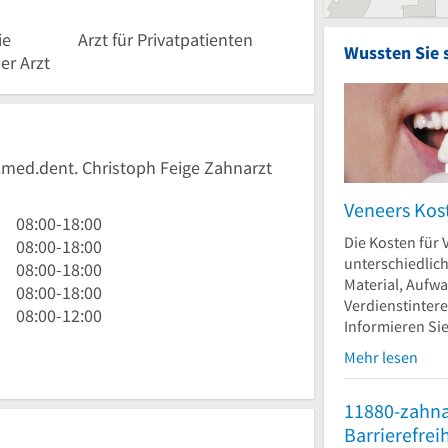
ie
Arzt für Privatpatienten
Wussten Sie 
er Arzt
r.med.dent. Christoph Feige Zahnarzt
Veneers Kos
8
08:00
-
18:00
Die Kosten für 
Uhr
8
08:00
-
18:00
unterschiedlic
bis
Uhr
8
08:00
-
18:00
Material, Aufw
18
bis
Uhr
8
08:00
-
18:00
Verdienstinter
Uhr
18
bis
Uhr
8
08:00
-
12:00
Informieren Sie.
Uhr
18
bis
Uhr
Mehr lesen
Uhr
18
bis
Uhr
12
Uhr
11880-zahna
Barrierefrei