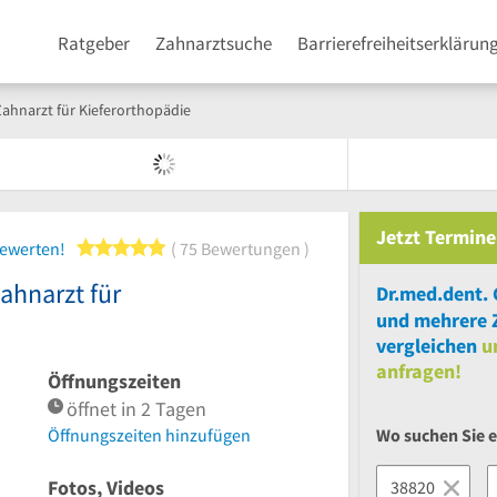
Ratgeber
Zahnarztsuche
Barrierefreiheitserklärun
Zahnarzt für Kieferorthopädie
Jetzt
Termine
5 von 5 Sternen
bewerten!
75 Bewertungen
ahnarzt für
und
mehrere
vergleichen
u
anfragen!
Öffnungszeiten
öffnet in 2 Tagen
Wo suchen Sie 
Öffnungszeiten hinzufügen
Fotos, Videos