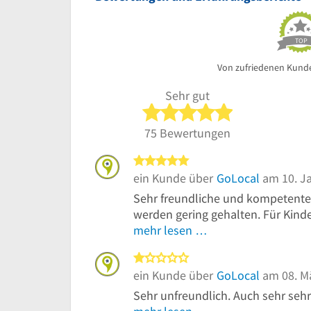
TOP
Von zufriedenen Kund
Sehr gut
5 von 5 Sterne
75 Bewertungen
5 von 5 Sternen
ein Kunde über
GoLocal
am 10. J
Sehr freundliche und kompetente 
werden gering gehalten. Für Kinder
mehr lesen …
1 von 5 Sternen
ein Kunde über
GoLocal
am 08. M
Sehr unfreundlich. Auch sehr seh