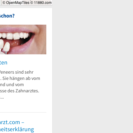
schon?
ten
Veneers sind sehr
h. Sie hängen ab vom
and und vom
esse des Zahnarztes.
..
rzt.com –
heitserklärung