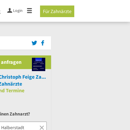
Login
g
Für Zahnärzte
 anfragen
Dr.med.dent. Christoph Feige Zahnarzt für Kieferorthopädie
Zahnärzte
nd
Termine
einen Zahnarzt?