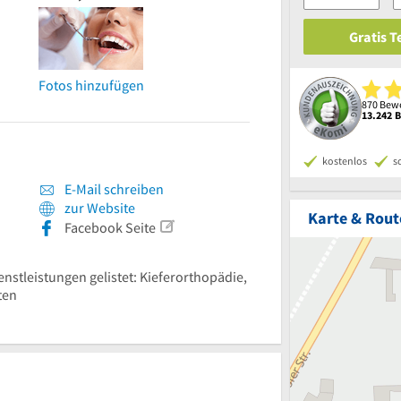
Gratis 
Fotos hinzufügen
870 Bewe
13.242 
kostenlos
s
E-Mail schreiben
zur Website
Karte & Rout
Facebook Seite
enstleistungen gelistet: Kieferorthopädie,
ten