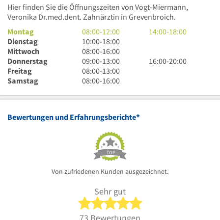
Hier finden Sie die Öffnungszeiten von Vogt-Miermann,
Veronika Dr.med.dent. Zahnärztin in Grevenbroich.
8
14
Montag
08:00
-
12:00
14:00
-
18:00
Uhr
10
Uhr
Dienstag
10:00
-
18:00
bis
Uhr
8
bis
Mittwoch
08:00
-
16:00
12
bis
Uhr
9
18
16
Donnerstag
09:00
-
13:00
16:00
-
20:00
Uhr
18
bis
Uhr
8
Uhr
Uhr
Freitag
08:00
-
13:00
Uhr
16
bis
Uhr
8
bis
Samstag
08:00
-
16:00
Uhr
13
bis
Uhr
20
Uhr
13
bis
Uhr
Uhr
16
*
Bewertungen und Erfahrungsberichte
Uhr
TOP
Von zufriedenen Kunden ausgezeichnet.
Sehr gut
5 von 5 Sternen
73 Bewertungen