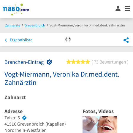
Zahnärzte
Grevenbroich
Vogt-Miermann, Veronika Dr.med.dent. Zahnärztin
Ergebnisliste
Branchen-Eintrag
5 von 5 Sternen
73 Bewertungen
Vogt-Miermann, Veronika Dr.med.dent.
Zahnärztin
Zahnarzt
Adresse
Fotos, Videos
Talstr. 5
41516
Grevenbroich
(Kapellen)
Nordrhein-Westfalen