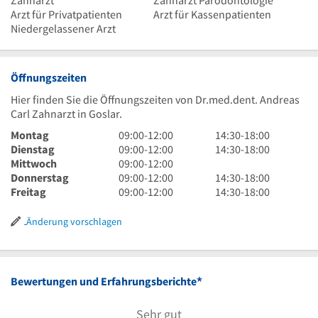
Zahnarzt
Zahnarzt Parodontologie
Arzt für Privatpatienten
Arzt für Kassenpatienten
Niedergelassener Arzt
Öffnungszeiten
Hier finden Sie die Öffnungszeiten von Dr.med.dent. Andreas
Carl Zahnarzt in Goslar.
9
14
Montag
09:00
-
12:00
14:30
-
18:00
Uhr
9
Uhr
14
Dienstag
09:00
-
12:00
14:30
-
18:00
bis
Uhr
9
30
Uhr
Mittwoch
09:00
-
12:00
12
bis
Uhr
9
bis
30
14
Donnerstag
09:00
-
12:00
14:30
-
18:00
Uhr
12
bis
Uhr
9
18
bis
Uhr
14
Freitag
09:00
-
12:00
14:30
-
18:00
Uhr
12
bis
Uhr
Uhr
18
30
Uhr
Uhr
12
bis
Uhr
bis
30
Änderung vorschlagen
Uhr
12
18
bis
Uhr
Uhr
18
Uhr
*
Bewertungen und Erfahrungsberichte
Sehr gut