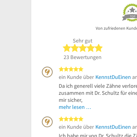
TOP
Von zufriedenen Kund
Sehr gut
5 von 5 Sterne
23 Bewertungen
5 von 5 Sternen
ein Kunde über
KennstDuEinen
am
Da ich generell viele Zähne verlo
zusammen mit Dr. Schultz für ein
mir sicher,
mehr lesen …
5 von 5 Sternen
ein Kunde über
KennstDuEinen
am
Ich habe mir von Dr. Schultz die 