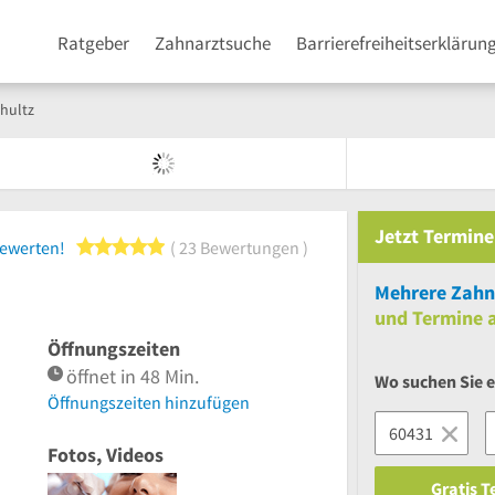
Ratgeber
Zahnarztsuche
Barrierefreiheitserklärun
chultz
Jetzt
Termine
5 von 5 Sternen
bewerten!
23 Bewertungen
Mehrere
Zahnä
und
Termine a
Öffnungszeiten
öffnet in 48 Min.
Wo suchen Sie 
Öffnungszeiten hinzufügen
Fotos, Videos
Gratis 