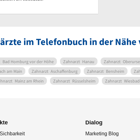
ärzte im Telefonbuch in der Nähe 
t
Bad Homburg vor der Höhe
Zahnarzt
Hanau
Zahnarzt
Oberurse
ach am Main
Zahnarzt
Aschaffenburg
Zahnarzt
Bensheim
Zah
hnarzt
Mainz am Rhein
Zahnarzt
Rüsselsheim
Zahnarzt
Wiesbad
kte
Dialog
Sichbarkeit
Marketing Blog