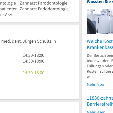
Wussten Sie 
ntologie
Zahnarzt Parodontologie
patienten
Zahnarzt Endodontologie
er Arzt
Welche Kost
. med. dent. Jürgen Schultz in
Krankenkas
14
14:30
-
18:00
Der Besuch bei
Uhr
14
teuer werden. B
14:30
-
18:00
Füllungen ode
30
Uhr
Kosten auf Sie
bis
30
14
14:30
-
18:00
was...
18
bis
Uhr
Uhr
18
30
Mehr lesen
Uhr
bis
18
11880-zahna
Uhr
Barrierefrei
Mehr lesen