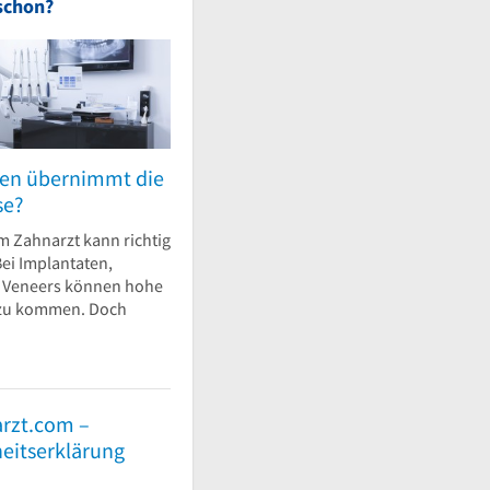
schon?
en übernimmt die
se?
m Zahnarzt kann richtig
ei Implantaten,
r Veneers können hohe
 zu kommen. Doch
rzt.com –
heitserklärung