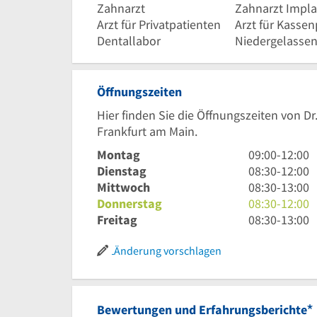
Zahnarzt
Zahnarzt Impla
Arzt für Privatpatienten
Arzt für Kassen
Dentallabor
Niedergelassen
Öffnungszeiten
Hier finden Sie die Öffnungszeiten von Dr
Frankfurt am Main.
9
Montag
09:00
-
12:00
Uhr
8
Dienstag
08:30
-
12:00
bis
Uhr
8
Mittwoch
08:30
-
13:00
12
30
Uhr
8
Donnerstag
08:30
-
12:00
Uhr
bis
30
Uhr
8
Freitag
08:30
-
13:00
12
bis
30
Uhr
Uhr
13
bis
30
Änderung vorschlagen
Uhr
12
bis
Uhr
13
Uhr
*
Bewertungen und Erfahrungsberichte