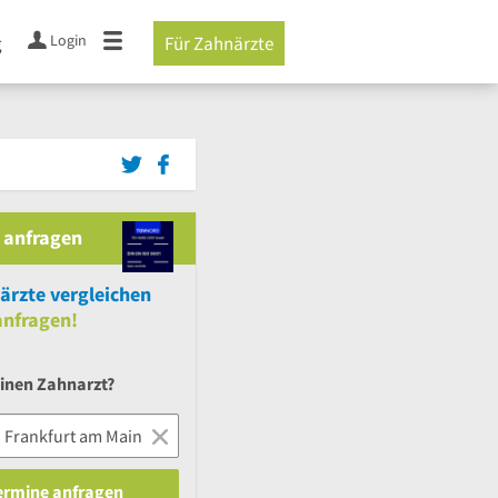
Login
g
Für Zahnärzte
 anfragen
rzte vergleichen
nfragen!
einen Zahnarzt?
Termine anfragen