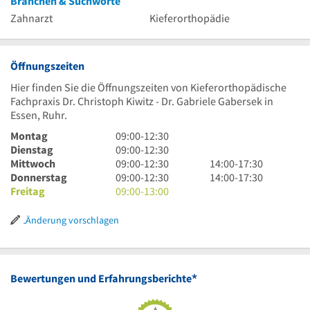
Branchen & Suchworte
Zahnarzt
Kieferorthopädie
Öffnungszeiten
Hier finden Sie die Öffnungszeiten von Kieferorthopädische
Fachpraxis Dr. Christoph Kiwitz - Dr. Gabriele Gabersek in
Essen, Ruhr.
9
Montag
09:00
-
12:30
Uhr
9
Dienstag
09:00
-
12:30
bis
Uhr
9
14
Mittwoch
09:00
-
12:30
14:00
-
17:30
12
bis
Uhr
9
Uhr
14
Donnerstag
09:00
-
12:30
14:00
-
17:30
Uhr
12
bis
Uhr
9
bis
Uhr
Freitag
09:00
-
13:00
30
Uhr
12
bis
Uhr
17
bis
30
Uhr
12
bis
Uhr
17
Änderung vorschlagen
30
Uhr
13
30
Uhr
30
Uhr
30
*
Bewertungen und Erfahrungsberichte