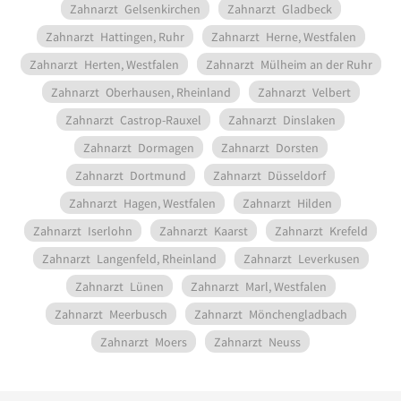
Zahnarzt
Gelsenkirchen
Zahnarzt
Gladbeck
Zahnarzt
Hattingen, Ruhr
Zahnarzt
Herne, Westfalen
Zahnarzt
Herten, Westfalen
Zahnarzt
Mülheim an der Ruhr
Zahnarzt
Oberhausen, Rheinland
Zahnarzt
Velbert
Zahnarzt
Castrop-Rauxel
Zahnarzt
Dinslaken
Zahnarzt
Dormagen
Zahnarzt
Dorsten
Zahnarzt
Dortmund
Zahnarzt
Düsseldorf
Zahnarzt
Hagen, Westfalen
Zahnarzt
Hilden
Zahnarzt
Iserlohn
Zahnarzt
Kaarst
Zahnarzt
Krefeld
Zahnarzt
Langenfeld, Rheinland
Zahnarzt
Leverkusen
Zahnarzt
Lünen
Zahnarzt
Marl, Westfalen
Zahnarzt
Meerbusch
Zahnarzt
Mönchengladbach
Zahnarzt
Moers
Zahnarzt
Neuss