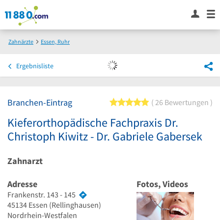
Zahnärzte
Essen, Ruhr
Kieferorthopädische Fachpraxis Dr. Christoph Kiwitz - Dr. Gabriele Gabersek
Ergebnisliste
Branchen-Eintrag
5 von 5 Sternen
26 Bewertungen
Kieferorthopädische Fachpraxis Dr.
Christoph Kiwitz - Dr. Gabriele Gabersek
Zahnarzt
Adresse
Fotos, Videos
Frankenstr. 143 - 145
45134
Essen
(Rellinghausen)
Nordrhein-Westfalen