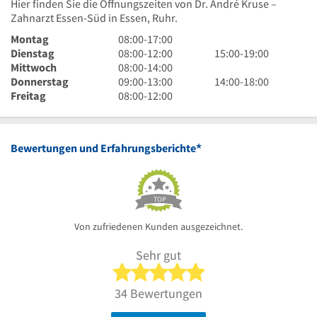
Hier finden Sie die Öffnungszeiten von Dr. André Kruse –
Zahnarzt Essen-Süd in Essen, Ruhr.
8
Montag
08:00
-
17:00
Uhr
8
15
Dienstag
08:00
-
12:00
15:00
-
19:00
bis
Uhr
8
Uhr
Mittwoch
08:00
-
14:00
17
bis
Uhr
9
bis
14
Donnerstag
09:00
-
13:00
14:00
-
18:00
Uhr
12
bis
Uhr
8
19
Uhr
Freitag
08:00
-
12:00
Uhr
14
bis
Uhr
Uhr
bis
Uhr
13
bis
18
Uhr
12
Uhr
*
Bewertungen und Erfahrungsberichte
Uhr
TOP
Von zufriedenen Kunden ausgezeichnet.
Sehr gut
5 von 5 Sternen
34 Bewertungen