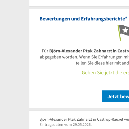
Uhr
11
Uhr
30
*
Bewertungen und Erfahrungsberichte
Für
Björn-Alexander Ptak Zahnarzt in Cast
abgegeben worden. Wenn Sie Erfahrungen mi
teilen Sie diese hier mit a
Geben Sie jetzt die e
Jetzt be
Björn-Alexander Ptak Zahnarzt in Castrop-Rauxel wur
Eintragsdaten vom 29.05.2026.