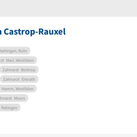
n Castrop-Rauxel
Hattingen, Ruhr
zt
Marl, Westfalen
Zahnarzt
Bottrop
Zahnarzt
Erkrath
Hamm, Westfalen
hnarzt
Moers
Ratingen