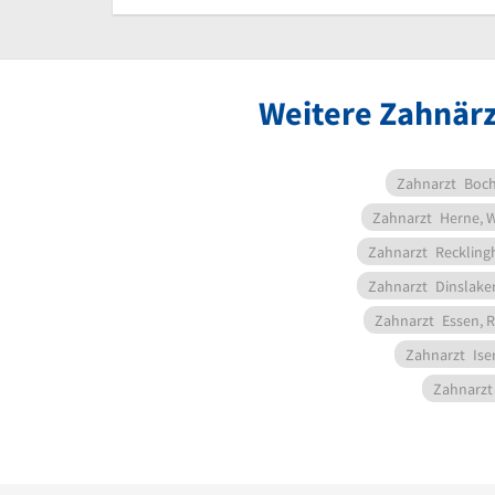
Weitere Zahnärz
Zahnarzt
Boc
Zahnarzt
Herne, 
Zahnarzt
Reckling
Zahnarzt
Dinslake
Zahnarzt
Essen, 
Zahnarzt
Ise
Zahnarzt