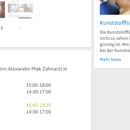
Kunststofffü
n
3
Die Kunststofffü
nicht zu sehen i
günstig ist. Wie
bei der Kunststo
Mehr lesen
jörn-Alexander Ptak Zahnarzt in
15
15:00
-
18:00
Uhr
14
14:30
-
17:00
bis
Uhr
18
30
15
15:00
-
19:30
Uhr
bis
Uhr
14
14:30
-
17:00
17
bis
Uhr
Uhr
19
30