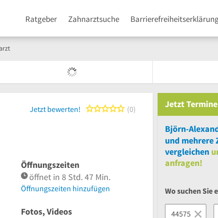
Ratgeber
Zahnarztsuche
Barrierefreiheitserklärun
arzt
Jetzt
Termine
0 von 5 Sternen
Jetzt bewerten!
0
Björn-Alexan
und
mehrere
vergleichen
u
anfragen!
Öffnungszeiten
öffnet in 8 Std. 47 Min.
Öffnungszeiten hinzufügen
Wo suchen Sie 
Fotos, Videos