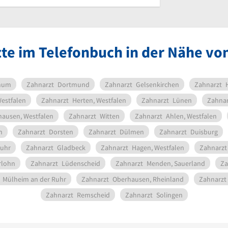
te im Telefonbuch in der Nähe vo
hum
Zahnarzt
Dortmund
Zahnarzt
Gelsenkirchen
Zahnarzt
Westfalen
Zahnarzt
Herten, Westfalen
Zahnarzt
Lünen
Zahnar
hausen, Westfalen
Zahnarzt
Witten
Zahnarzt
Ahlen, Westfalen
n
Zahnarzt
Dorsten
Zahnarzt
Dülmen
Zahnarzt
Duisburg
Ruhr
Zahnarzt
Gladbeck
Zahnarzt
Hagen, Westfalen
Zahnarzt
rlohn
Zahnarzt
Lüdenscheid
Zahnarzt
Menden, Sauerland
Za
Mülheim an der Ruhr
Zahnarzt
Oberhausen, Rheinland
Zahnarzt
Zahnarzt
Remscheid
Zahnarzt
Solingen