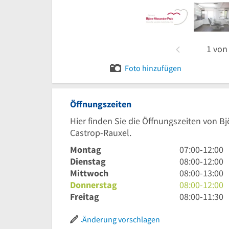
1
vo
Foto hinzufügen
Öffnungszeiten
Hier finden Sie die Öffnungszeiten von B
Castrop-Rauxel.
7
Montag
07:00
-
12:00
Uhr
8
Dienstag
08:00
-
12:00
bis
Uhr
8
Mittwoch
08:00
-
13:00
12
bis
Uhr
8
Donnerstag
08:00
-
12:00
Uhr
12
bis
Uhr
8
Freitag
08:00
-
11:30
Uhr
13
bis
Uhr
Uhr
12
bis
Änderung vorschlagen