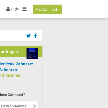
Login
g
Für Zahnärzte
 anfragen
der Ptak Zahnarzt
Zahnärzte
nd
Termine
einen Zahnarzt?