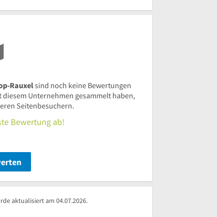
Uhr
bis
30
17
Uhr
rop-Rauxel
sind noch keine Bewertungen
t diesem Unternehmen gesammelt haben,
nderen Seitenbesuchern.
rste Bewertung ab!
werten
de aktualisiert am 04.07.2026.