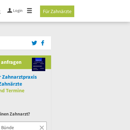
Login
g
Für Zahnärzte
 anfragen
r Zahnarztpraxis
Zahnärzte
nd
Termine
einen Zahnarzt?