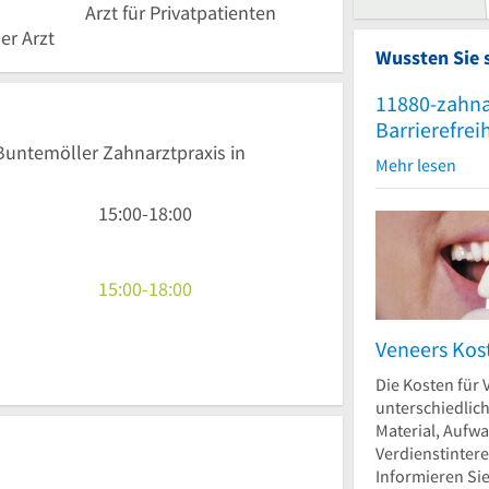
Arzt für Privatpatienten
er Arzt
Wussten Sie 
11880-zahna
Barrierefrei
 Buntemöller Zahnarztpraxis in
Mehr lesen
15
15:00
-
18:00
Uhr
bis
18
15
15:00
-
18:00
Uhr
Uhr
bis
Veneers Kos
18
Die Kosten für 
Uhr
unterschiedlic
Material, Aufw
Verdienstinter
Informieren Sie.