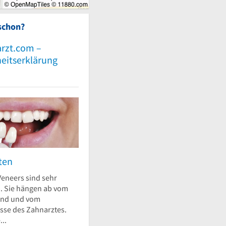
schon?
rzt.com –
heitserklärung
ten
Veneers sind sehr
h. Sie hängen ab vom
and und vom
esse des Zahnarztes.
..