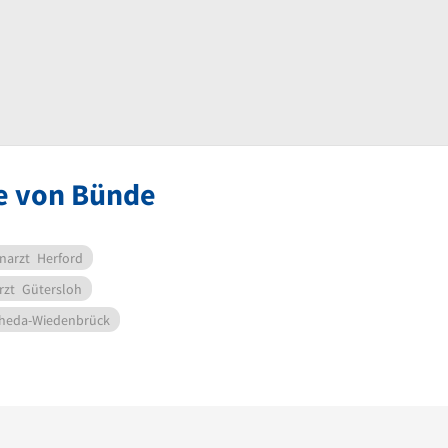
he von Bünde
narzt
Herford
rzt
Gütersloh
heda-Wiedenbrück