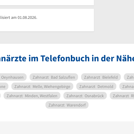
isiert am 01.08.2026.
närzte im Telefonbuch in der Nä
 Oeynhausen
Zahnarzt
Bad Salzuflen
Zahnarzt
Bielefeld
Zah
hne
Zahnarzt
Melle, Wiehengebirge
Zahnarzt
Detmold
Zahna
Zahnarzt
Minden, Westfalen
Zahnarzt
Osnabrück
Zahnarzt
R
Zahnarzt
Warendorf