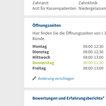
Zahnarzt
Zahnklinik
Arzt für Kassenpatienten
Niedergelassen
Öffnungszeiten
Hier finden Sie die Öffnungszeiten von I.
Bünde.
8
Montag
08:00
-
12:30
Uhr
8
Dienstag
08:00
-
12:30
bis
Uhr
8
Mittwoch
08:00
-
13:00
12
bis
Uhr
8
Donnerstag
08:00
-
12:30
Uhr
12
bis
Uhr
8
Freitag
08:00
-
13:00
30
Uhr
13
bis
Uhr
30
Uhr
12
bis
Änderung vorschlagen
Uhr
13
30
Uhr
*
Bewertungen und Erfahrungsberichte