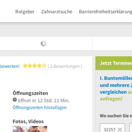
Ratgeber
Zahnarztsuche
Barrierefreiheitserklärun
Jetzt
Termine
4 von 5 Sternen
 bewerten!
2 Bewertungen
I. Buntemölle
und
mehrere
vergleichen
u
Öffnungszeiten
anfragen!
öffnet in 12 Std. 11 Min.
Öffnungszeiten hinzufügen
Wo suchen Sie 
Fotos, Videos