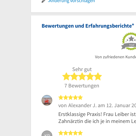
Änderung vorschlagen
*
Bewertungen und Erfahrungsberichte
TOP
Von zufriedenen Kund
Sehr gut
5 von 5 Sterne
7 Bewertungen
5 von 5 Sternen
von
Alexander J.
am 12. Januar 2
Erstklassige Praxis! Frau Leiber i
Zahnärztin die ich je in meinem 
5 von 5 Sternen
KP