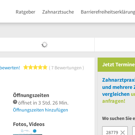
Ratgeber
Zahnarztsuche
Barrierefreiheitserklärun
Jetzt
Termine
5 von 5 Sternen
 bewerten!
7 Bewertungen
Zahnarztpraxi
und
mehrere
vergleichen
u
Öffnungszeiten
anfragen!
öffnet in 3 Std. 26 Min.
Öffnungszeiten hinzufügen
Wo suchen Sie 
Fotos, Videos