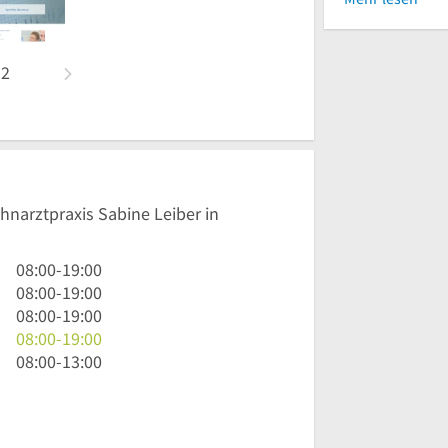
n
2
hnarztpraxis Sabine Leiber in
8
08:00
-
19:00
Uhr
8
08:00
-
19:00
bis
Uhr
8
08:00
-
19:00
19
bis
Uhr
8
08:00
-
19:00
Uhr
19
bis
Uhr
8
08:00
-
13:00
Uhr
19
bis
Uhr
Uhr
19
bis
Uhr
13