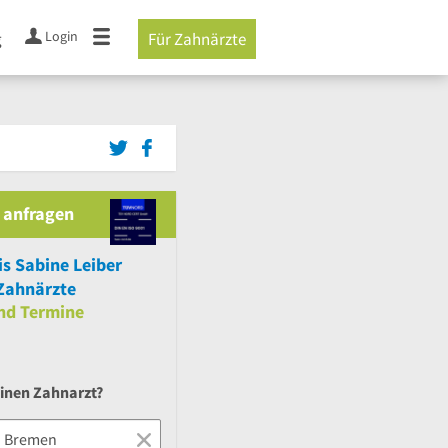
Login
g
Für Zahnärzte
 anfragen
s Sabine Leiber
Zahnärzte
nd
Termine
einen Zahnarzt?