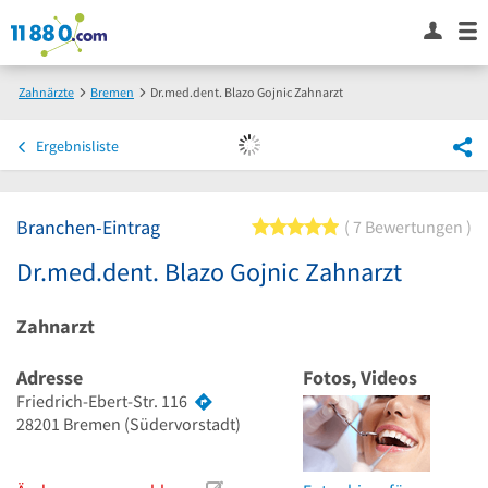
Zahnärzte
Bremen
Dr.med.dent. Blazo Gojnic Zahnarzt
Ergebnisliste
Branchen-Eintrag
5 von 5 Sternen
7 Bewertungen
Dr.med.dent. Blazo Gojnic Zahnarzt
Zahnarzt
Adresse
Fotos, Videos
Friedrich-Ebert-Str. 116
28201
Bremen
(Südervorstadt)