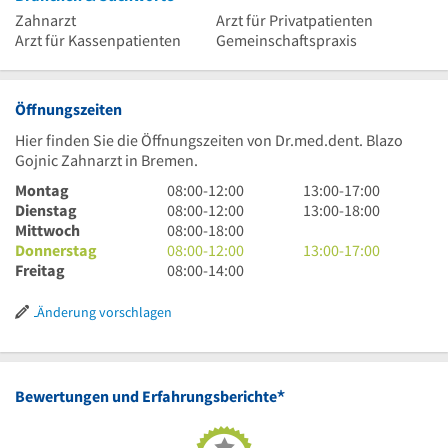
Zahnarzt
Arzt für Privatpatienten
Arzt für Kassenpatienten
Gemeinschaftspraxis
Öffnungszeiten
Hier finden Sie die Öffnungszeiten von Dr.med.dent. Blazo
Gojnic Zahnarzt in Bremen.
8
13
Montag
08:00
-
12:00
13:00
-
17:00
Uhr
8
Uhr
13
Dienstag
08:00
-
12:00
13:00
-
18:00
bis
Uhr
8
bis
Uhr
Mittwoch
08:00
-
18:00
12
bis
Uhr
8
17
bis
13
Donnerstag
08:00
-
12:00
13:00
-
17:00
Uhr
12
bis
Uhr
8
Uhr
18
Uhr
Freitag
08:00
-
14:00
Uhr
18
bis
Uhr
Uhr
bis
Uhr
12
bis
17
Änderung vorschlagen
Uhr
14
Uhr
Uhr
*
Bewertungen und Erfahrungsberichte