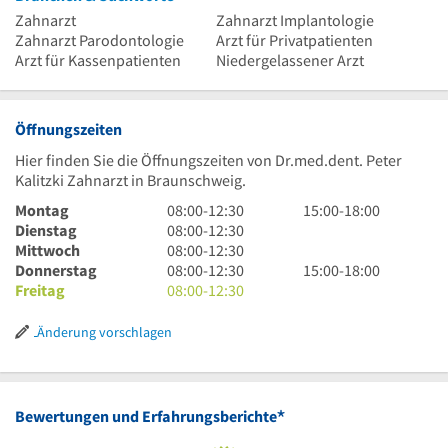
Zahnarzt
Zahnarzt Implantologie
Zahnarzt Parodontologie
Arzt für Privatpatienten
Arzt für Kassenpatienten
Niedergelassener Arzt
Öffnungszeiten
Hier finden Sie die Öffnungszeiten von Dr.med.dent. Peter
Kalitzki Zahnarzt in Braunschweig.
8
15
Montag
08:00
-
12:30
15:00
-
18:00
Uhr
8
Uhr
Dienstag
08:00
-
12:30
bis
Uhr
8
bis
Mittwoch
08:00
-
12:30
12
bis
Uhr
8
18
15
Donnerstag
08:00
-
12:30
15:00
-
18:00
Uhr
12
bis
Uhr
8
Uhr
Uhr
Freitag
08:00
-
12:30
30
Uhr
12
bis
Uhr
bis
30
Uhr
12
bis
18
Änderung vorschlagen
30
Uhr
12
Uhr
30
Uhr
30
*
Bewertungen und Erfahrungsberichte