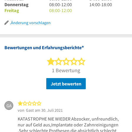
12
bis
Uhr
8
18
bis
Uhr
14
Donnerstag
08:00
-
12:00
14:00
-
18:00
Uhr
12
bis
Uhr
8
Uhr
18
bis
Uhr
Freitag
08:00
-
12:00
Uhr
12
bis
Uhr
Uhr
18
bis
Uhr
12
bis
Uhr
18
Änderung vorschlagen
Uhr
12
Uhr
Uhr
*
Bewertungen und Erfahrungsberichte
1 von 5 Sternen
1 Bewertung
Jetzt bewerten
1 von 5 Sternen
GA
von
Gast
am 30. Juli 2021
KATASTROPHE NIE WIEDER Abzocker, unfreundlich,
nur auf Geld aus,Implantate oder Zahnreinigungen
.Sehr schlechte Prothesen die absichtlich schlecht