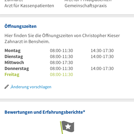
Arzt für Kassenpatienten
Gemeinschaftspraxis
Öffnungszeiten
Hier finden Sie die Öffnungszeiten von Christopher Kieser
Zahnarzt in Bensheim.
8
14
Montag
08:00
-
11:30
14:30
-
17:30
Uhr
8
Uhr
14
Dienstag
08:00
-
11:30
14:00
-
17:30
bis
Uhr
8
30
Uhr
Mittwoch
08:00
-
17:30
11
bis
Uhr
8
bis
bis
14
Donnerstag
08:00
-
11:30
14:00
-
17:30
Uhr
11
bis
Uhr
8
17
17
Uhr
Freitag
08:00
-
11:30
30
Uhr
17
bis
Uhr
Uhr
Uhr
bis
30
Uhr
11
bis
30
30
17
Änderung vorschlagen
30
Uhr
11
Uhr
30
Uhr
30
30
*
Bewertungen und Erfahrungsberichte