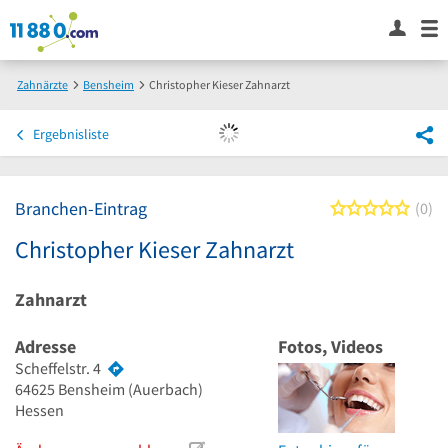
Zahnärzte
Bensheim
Christopher Kieser Zahnarzt
Ergebnisliste
Branchen-Eintrag
0 von
0
Christopher Kieser Zahnarzt
Zahnarzt
Adresse
Fotos, Videos
Scheffelstr. 4
64625
Bensheim
(Auerbach)
Hessen