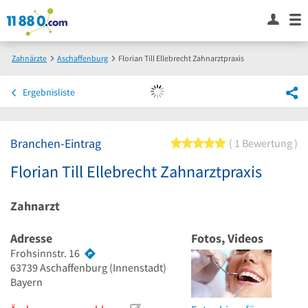
Zahnärzte
Aschaffenburg
Florian Till Ellebrecht Zahnarztpraxis
Ergebnisliste
Branchen-Eintrag
5 von 5 Sternen
1 Bewertung
Florian Till Ellebrecht Zahnarztpraxis
Zahnarzt
Adresse
Fotos, Videos
Frohsinnstr. 16
63739
Aschaffenburg
(Innenstadt)
Bayern