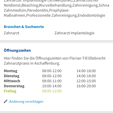
Zahnärzte: Implantologie (Schwerpunkt),Zahnärztlicher
Notdienst,Bleaching,Wurzelbehandlung,Zahnreinigung,Schnarch
Zahnmedizin,Parodontitis,Prophylaxe-
Maßnahmen,Professionelle Zahnreinigung,Endodontologie
Branchen & Suchworte
Zahnarzt
Zahnarzt Implantologie
Öffnungszeiten
Hier finden Sie die Öffnungszeiten von Florian Till Ellebrecht
Zahnarztpraxis in Aschaffenburg.
8
14
Montag
08:00
-
12:00
14:00
-
18:00
Uhr
8
Uhr
14
Dienstag
08:00
-
12:00
14:00
-
18:00
bis
Uhr
8
bis
Uhr
12
Mittwoch
08:00
-
11:00
12:00
-
15:00
12
bis
Uhr
10
18
bis
Uhr
16
Donnerstag
10:00
-
14:00
16:00
-
20:00
Uhr
12
bis
Uhr
8
Uhr
18
bis
Uhr
Freitag
08:00
-
12:00
Uhr
11
bis
Uhr
Uhr
15
bis
Uhr
14
bis
Uhr
20
Änderung vorschlagen
Uhr
12
Uhr
Uhr