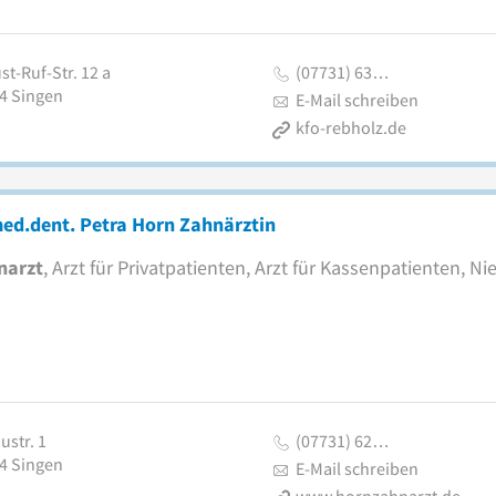
t-Ruf-Str. 12 a
(07731) 63…
4
Singen
E-Mail schreiben
kfo-rebholz.de
ed.dent. Petra Horn Zahnärztin
narzt
, Arzt für Privatpatienten, Arzt für Kassenpatienten, N
ustr. 1
(07731) 62…
4
Singen
E-Mail schreiben