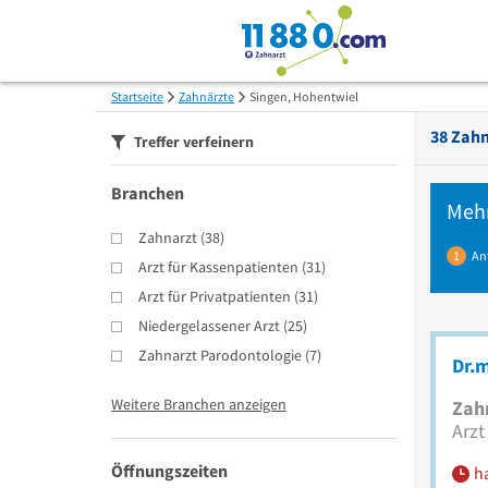
Startseite
Zahnärzte
Singen, Hohentwiel
38
Zahn
Treffer verfeinern
Branchen
Meh
Zahnarzt
(
38
)
1
An
Arzt für Kassenpatienten
(
31
)
Arzt für Privatpatienten
(
31
)
Niedergelassener Arzt
(
25
)
Zahnarzt Parodontologie
(
7
)
Dr.m
Weitere Branchen anzeigen
Zah
Arzt
Öffnungszeiten
h