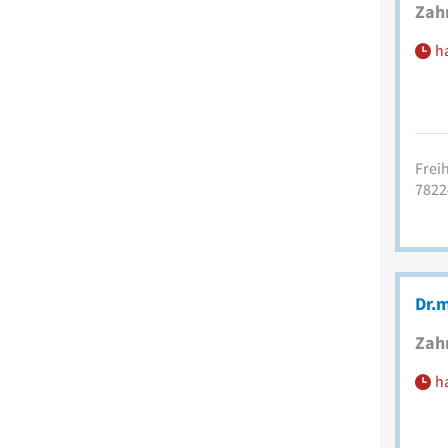
Zah
h
Freih
7822
Dr.m
Zah
h