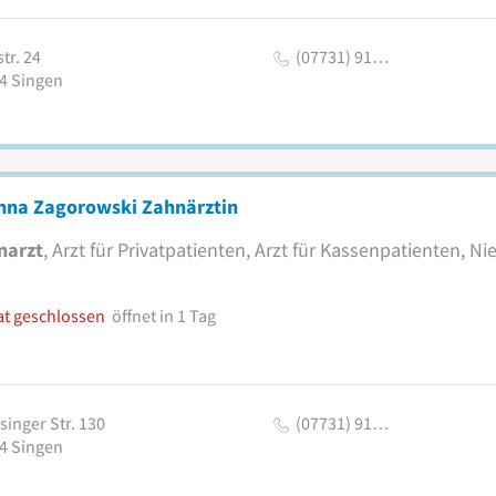
tr. 24
(07731) 91…
4
Singen
nna Zagorowski Zahnärztin
narzt
, Arzt für Privatpatienten, Arzt für Kassenpatienten, N
at geschlossen
öffnet in 1 Tag
singer Str. 130
(07731) 91…
4
Singen