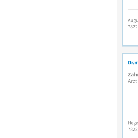
Augus
7822
Dr.m
Zah
Arzt
Hega
7822