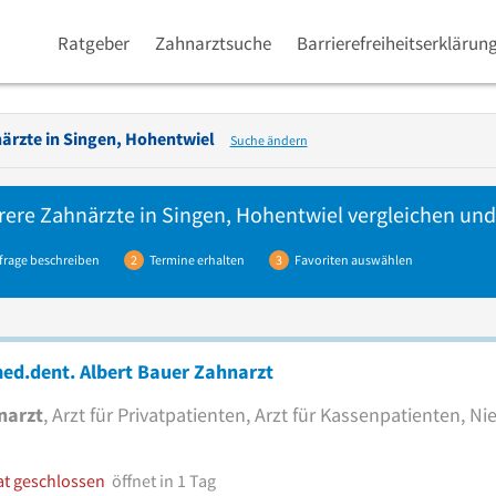
Ratgeber
Zahnarztsuche
Barrierefreiheitserklärun
ärzte in
Singen, Hohentwiel
Suche ändern
rere
Zahnärzte
in Singen, Hohentwiel vergleichen und
frage beschreiben
2
Termine erhalten
3
Favoriten auswählen
ed.dent. Albert Bauer Zahnarzt
narzt
, Arzt für Privatpatienten, Arzt für Kassenpatienten, N
at geschlossen
öffnet in 1 Tag