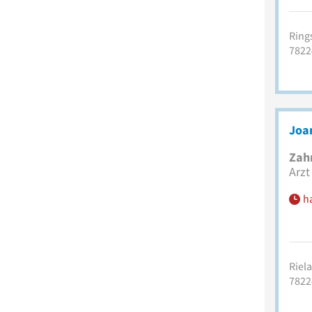
Rings
7822
Joa
Zah
Arzt
h
Riela
7822