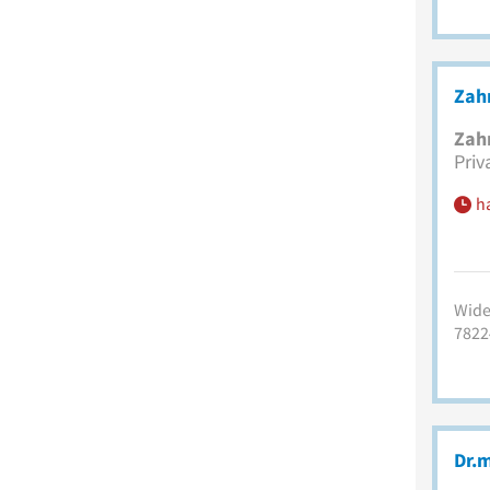
Zahn
Zah
Priv
h
Wide
7822
Dr.m