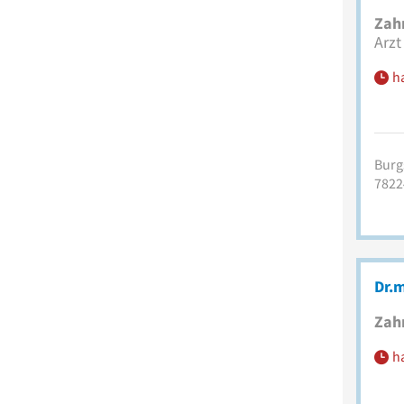
Zah
Arzt
h
Burgs
7822
Dr.m
Zah
h