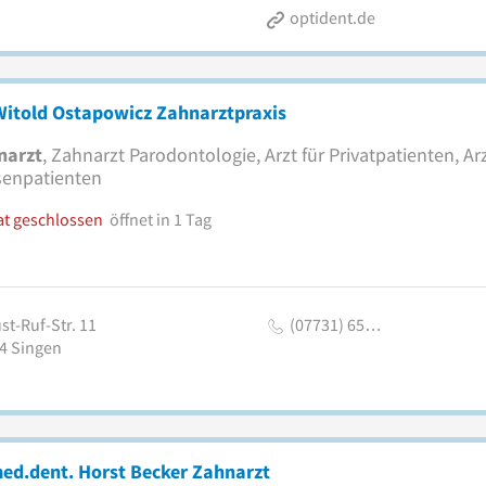
optident.de
Witold Ostapowicz Zahnarztpraxis
narzt
, Zahnarzt Parodontologie, Arzt für Privatpatienten, Arz
senpatienten
at geschlossen
öffnet in 1 Tag
st-Ruf-Str. 11
(07731) 65…
4
Singen
ed.dent. Horst Becker Zahnarzt