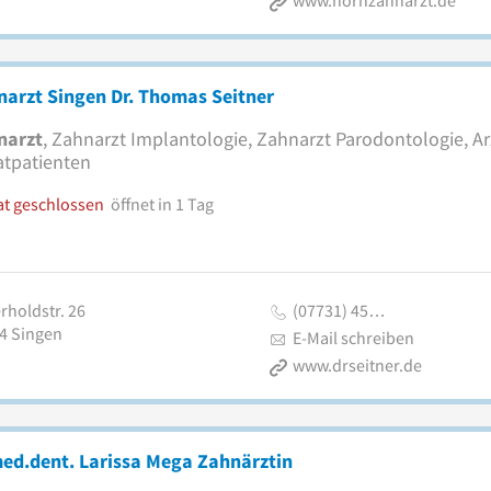
www.hornzahnarzt.de
arzt Singen Dr. Thomas Seitner
narzt
, Zahnarzt Implantologie, Zahnarzt Parodontologie, Arz
atpatienten
at geschlossen
öffnet in 1 Tag
rholdstr. 26
(07731) 45…
4
Singen
E-Mail schreiben
www.drseitner.de
ed.dent. Larissa Mega Zahnärztin