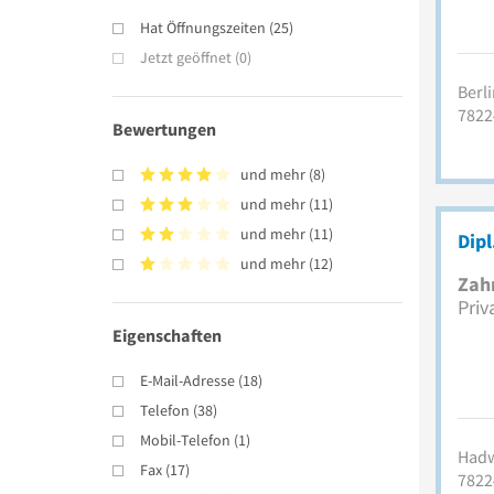
Hat Öffnungszeiten
(
25
)
Jetzt geöffnet
(
0
)
Berli
7822
Bewertungen
und mehr
(
8
)
und mehr
(
11
)
und mehr
(
11
)
Dipl
und mehr
(
12
)
Zah
Priv
Eigenschaften
E-Mail-Adresse
(
18
)
Telefon
(
38
)
Mobil-Telefon
(
1
)
Hadw
Fax
(
17
)
7822