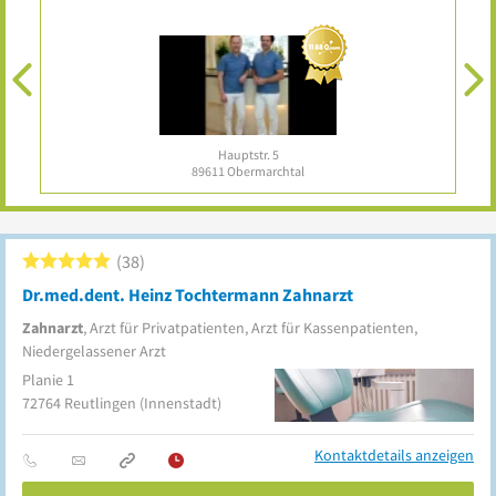
Hauptstr. 5
89611
Obermarchtal
38
Dr.med.dent. Heinz Tochtermann Zahnarzt
Zahnarzt
, Arzt für Privatpatienten, Arzt für Kassenpatienten,
Niedergelassener Arzt
Planie 1
72764
Reutlingen
(Innenstadt)
Kontaktdetails anzeigen