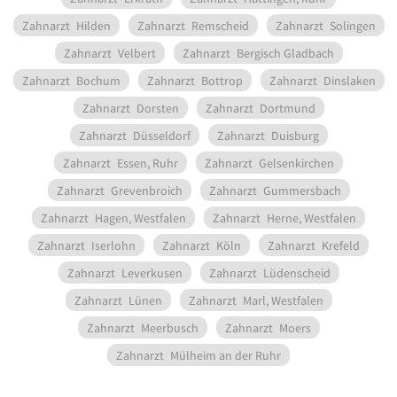
Zahnarzt
Hilden
Zahnarzt
Remscheid
Zahnarzt
Solingen
Zahnarzt
Velbert
Zahnarzt
Bergisch Gladbach
Zahnarzt
Bochum
Zahnarzt
Bottrop
Zahnarzt
Dinslaken
Zahnarzt
Dorsten
Zahnarzt
Dortmund
Zahnarzt
Düsseldorf
Zahnarzt
Duisburg
Zahnarzt
Essen, Ruhr
Zahnarzt
Gelsenkirchen
Zahnarzt
Grevenbroich
Zahnarzt
Gummersbach
Zahnarzt
Hagen, Westfalen
Zahnarzt
Herne, Westfalen
Zahnarzt
Iserlohn
Zahnarzt
Köln
Zahnarzt
Krefeld
Zahnarzt
Leverkusen
Zahnarzt
Lüdenscheid
Zahnarzt
Lünen
Zahnarzt
Marl, Westfalen
Zahnarzt
Meerbusch
Zahnarzt
Moers
Zahnarzt
Mülheim an der Ruhr