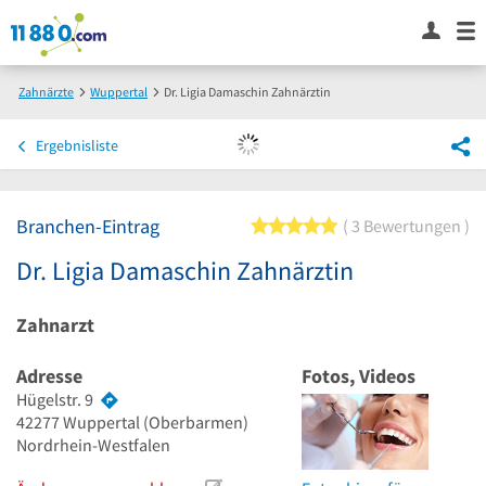
Zahnärzte
Wuppertal
Dr. Ligia Damaschin Zahnärztin
Ergebnisliste
Branchen-Eintrag
5 von 5 Sternen
3 Bewertungen
Dr. Ligia Damaschin Zahnärztin
Zahnarzt
Adresse
Fotos, Videos
Hügelstr. 9
42277
Wuppertal
(Oberbarmen)
Nordrhein-Westfalen