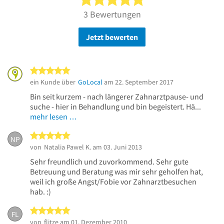
3 Bewertungen
Jetzt bewerten
5 von 5 Sternen
ein Kunde über
GoLocal
am 22. September 2017
Bin seit kurzem - nach längerer Zahnarztpause- und
suche - hier in Behandlung und bin begeistert. Hä...
mehr lesen …
5 von 5 Sternen
NP
von
Natalia Pawel K.
am 03. Juni 2013
Sehr freundlich und zuvorkommend. Sehr gute
Betreuung und Beratung was mir sehr geholfen hat,
weil ich große Angst/Fobie vor Zahnarztbesuchen
hab. :)
5 von 5 Sternen
FL
von
flitze
am 01. Dezember 2010