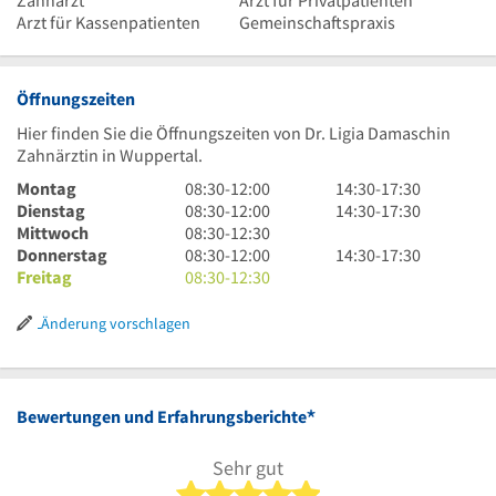
Zahnarzt
Arzt für Privatpatienten
Arzt für Kassenpatienten
Gemeinschaftspraxis
Öffnungszeiten
Hier finden Sie die Öffnungszeiten von Dr. Ligia Damaschin
Zahnärztin in Wuppertal.
8
14
Montag
08:30
-
12:00
14:30
-
17:30
Uhr
8
Uhr
14
Dienstag
08:30
-
12:00
14:30
-
17:30
30
Uhr
8
30
Uhr
Mittwoch
08:30
-
12:30
bis
30
Uhr
8
bis
30
14
Donnerstag
08:30
-
12:00
14:30
-
17:30
12
bis
30
Uhr
8
17
bis
Uhr
Freitag
08:30
-
12:30
Uhr
12
bis
30
Uhr
Uhr
17
30
Uhr
12
bis
30
30
Uhr
bis
Änderung vorschlagen
Uhr
12
bis
30
17
30
Uhr
12
Uhr
Uhr
30
30
*
Bewertungen und Erfahrungsberichte
Sehr gut
5 von 5 Sternen