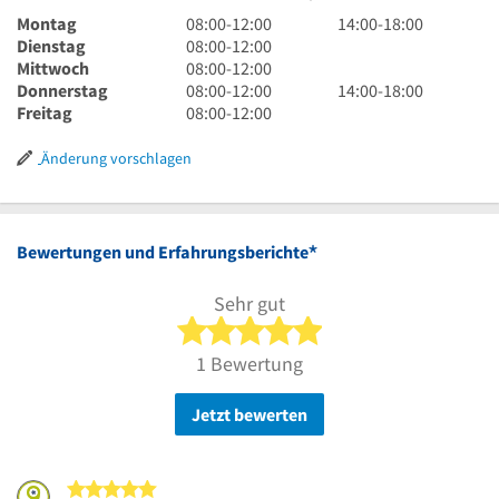
8
14
Montag
08:00
-
12:00
14:00
-
18:00
Uhr
8
Uhr
Dienstag
08:00
-
12:00
bis
Uhr
8
bis
Mittwoch
08:00
-
12:00
12
bis
Uhr
8
18
14
Donnerstag
08:00
-
12:00
14:00
-
18:00
Uhr
12
bis
Uhr
8
Uhr
Uhr
Freitag
08:00
-
12:00
Uhr
12
bis
Uhr
bis
Uhr
12
bis
18
Änderung vorschlagen
Uhr
12
Uhr
Uhr
*
Bewertungen und Erfahrungsberichte
Sehr gut
5 von 5 Sternen
1 Bewertung
Jetzt bewerten
5 von 5 Sternen