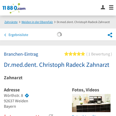
Zahnärzte
Weiden in der Oberpfalz
Dr.med.dent. Christoph Radeck Zahnarzt
Ergebnisliste
Branchen-Eintrag
5 von 5 Sternen
1 Bewertung
Dr.med.dent. Christoph Radeck Zahnarzt
Zahnarzt
Adresse
Fotos, Videos
Wörthstr. 8
92637
Weiden
Bayern