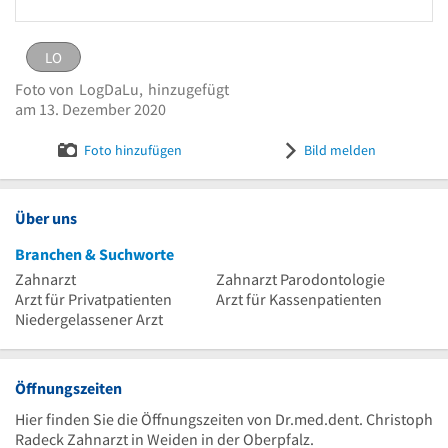
LO
LO
eingestellt von
LogDaLu
am 13. Dezember 2020
Foto von
LogDaLu,
hinzugefügt
Logo Radeck, Christoph Dr.med.dent.
Bild melden
am 13. Dezember 2020
Foto hinzufügen
Bild melden
Über uns
Branchen & Suchworte
Zahnarzt
Zahnarzt Parodontologie
Arzt für Privatpatienten
Arzt für Kassenpatienten
Niedergelassener Arzt
Öffnungszeiten
Hier finden Sie die Öffnungszeiten von Dr.med.dent. Christoph
Radeck Zahnarzt in Weiden in der Oberpfalz.