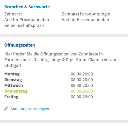
Branchen & Suchworte
Zahnarzt
Zahnarzt Parodontologie
Arzt für Privatpatienten
Arzt für Kassenpatienten
Gemeinschaftspraxis
Öffnungszeiten
Hier finden Sie die Öffnungszeiten von Zahnärzte in
Partnerschaft - Dr. Jörg Länge & Dipl.-Stom. Claudia Volz in
Stuttgart.
8
Montag
08:00
-
20:00
Uhr
8
Dienstag
08:00
-
20:00
bis
Uhr
8
Mittwoch
08:00
-
20:00
20
bis
Uhr
8
Donnerstag
08:00
-
20:00
Uhr
20
bis
Uhr
8
Freitag
08:00
-
20:00
Uhr
20
bis
Uhr
Uhr
20
bis
Änderung vorschlagen
Uhr
20
Uhr