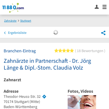
Zahnärzte
Stuttgart
Zahnärzte in Partnerschaft - Dr. Jörg Länge & Dipl.-Stom. Claudia Volz
Ergebnisliste
Branchen-Eintrag
5 von 5 Sternen
18 Bewertungen
Zahnärzte in Partnerschaft - Dr. Jörg
Länge & Dipl.-Stom. Claudia Volz
Zahnarzt
Adresse
Fotos, Videos
Theodor-Heuss-Str. 32
70174
Stuttgart
(Mitte)
Baden-Württemberg