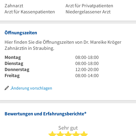
Zahnarzt
Arzt für Privatpatienten
Arzt für Kassenpatienten
Niedergelassener Arzt
Öffnungszeiten
Hier finden Sie die Öffnungszeiten von Dr. Mareike Kröger
Zahnärztin in Straubing.
8
Montag
08:00
-
18:00
Uhr
8
Dienstag
08:00
-
18:00
bis
Uhr
12
Donnerstag
12:00
-
20:00
18
bis
Uhr
8
Freitag
08:00
-
14:00
Uhr
18
bis
Uhr
Uhr
20
bis
Änderung vorschlagen
Uhr
14
Uhr
*
Bewertungen und Erfahrungsberichte
Sehr gut
5 von 5 Sternen