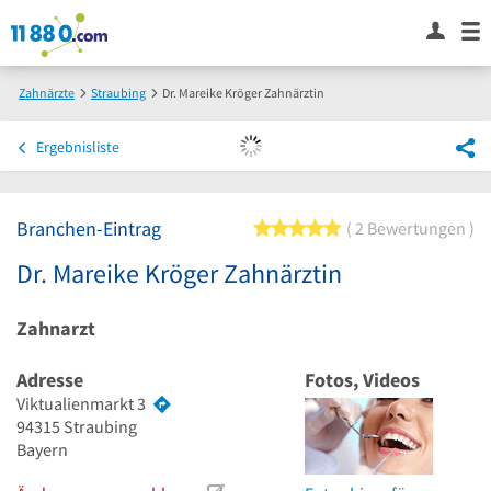
Zahnärzte
Straubing
Dr. Mareike Kröger Zahnärztin
Ergebnisliste
Branchen-Eintrag
5 von 5 Sternen
2 Bewertungen
Dr. Mareike Kröger Zahnärztin
Zahnarzt
Adresse
Fotos, Videos
Viktualienmarkt 3
94315
Straubing
Bayern