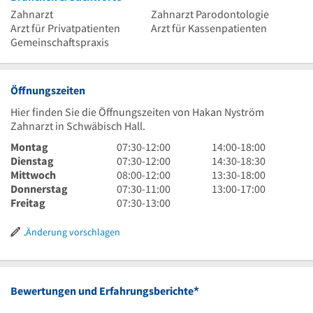
Zahnarzt
Zahnarzt Parodontologie
Arzt für Privatpatienten
Arzt für Kassenpatienten
Gemeinschaftspraxis
Öffnungszeiten
Hier finden Sie die Öffnungszeiten von Hakan Nyström
Zahnarzt in Schwäbisch Hall.
7
14
Montag
07:30
-
12:00
14:00
-
18:00
Uhr
7
Uhr
14
Dienstag
07:30
-
12:00
14:30
-
18:30
30
Uhr
8
bis
Uhr
13
Mittwoch
08:00
-
12:00
13:30
-
18:00
bis
30
Uhr
7
18
30
Uhr
13
Donnerstag
07:30
-
11:00
13:00
-
17:00
12
bis
bis
Uhr
7
Uhr
bis
30
Uhr
Freitag
07:30
-
13:00
Uhr
12
12
30
Uhr
18
bis
bis
Uhr
Uhr
bis
30
Uhr
18
17
Änderung vorschlagen
11
bis
30
Uhr
Uhr
Uhr
13
Uhr
*
Bewertungen und Erfahrungsberichte