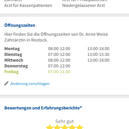
Arzt für Kassenpatienten
Niedergelassener Arzt
Öffnungszeiten
Hier finden Sie die Öffnungszeiten von Dr. Anne Weise
Zahnärztin in Rostock.
8
13
Montag
08:00
-
12:00
13:00
-
18:00
Uhr
7
Uhr
13
Dienstag
07:00
-
12:00
13:00
-
15:30
bis
Uhr
8
bis
Uhr
13
Mittwoch
08:00
-
12:00
13:00
-
18:00
12
bis
Uhr
7
18
bis
Uhr
Donnerstag
07:00
-
12:00
Uhr
12
bis
Uhr
7
Uhr
15
bis
Freitag
07:00
-
11:00
Uhr
12
bis
Uhr
Uhr
18
Uhr
12
bis
30
Uhr
Änderung vorschlagen
Uhr
11
Uhr
*
Bewertungen und Erfahrungsberichte
Sehr gut
5 von 5 Sternen