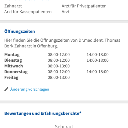
Zahnarzt
Arzt für Privatpatienten
Arzt für Kassenpatienten
Arzt
Öffnungszeiten
Hier finden Sie die Öffnungszeiten von Dr.med.dent. Thomas
Bork Zahnarzt in Offenburg.
8
14
Montag
08:00
-
12:00
14:00
-
18:00
Uhr
8
Uhr
14
Dienstag
08:00
-
12:00
14:00
-
18:00
bis
Uhr
8
bis
Uhr
Mittwoch
08:00
-
13:00
12
bis
Uhr
8
18
bis
14
Donnerstag
08:00
-
12:00
14:00
-
18:00
Uhr
12
bis
Uhr
8
Uhr
18
Uhr
Freitag
08:00
-
13:00
Uhr
13
bis
Uhr
Uhr
bis
Uhr
12
bis
18
Änderung vorschlagen
Uhr
13
Uhr
Uhr
*
Bewertungen und Erfahrungsberichte
Sehr gut