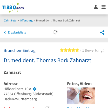
Zahnärzte
Offenburg
Dr.med.dent. Thomas Bork Zahnarzt
Ergebnisliste
Branchen-Eintrag
5 von 5 Sternen
1 Bewertung
Dr.med.dent. Thomas Bork Zahnarzt
Zahnarzt
Adresse
Fotos, Videos
Hölderlinstr. 10 a
77654
Offenburg
(Südoststadt)
Baden-Württemberg